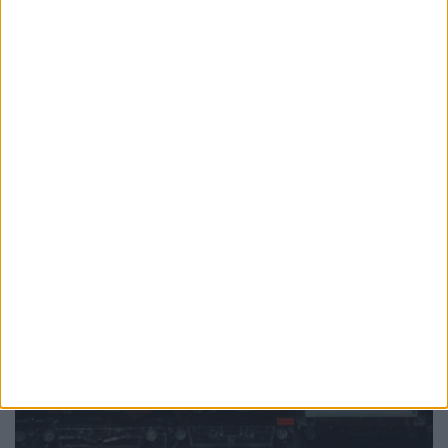
PUB
Mundo
da música
Ver todas