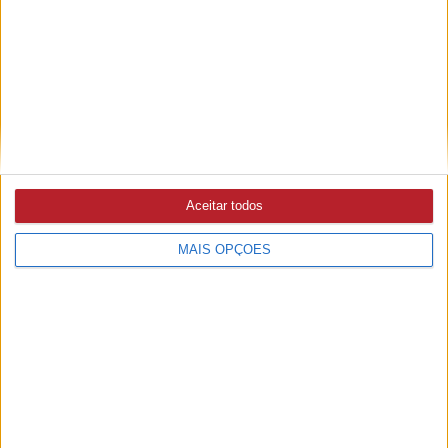
ABRANTES
5/08/2026 às 11:31
Autarquia diz que intervenção na Ribeira do Alcolobre não
foi licenciada pela APA nem sabia da intervenção (c/áudio)
Aceitar todos
MAIS OPÇÕES