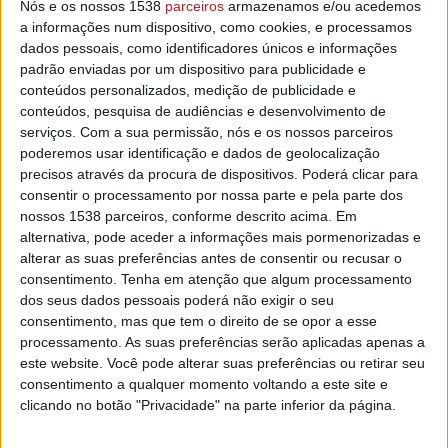
Esta distinção na área do Desporto foi recebida pela chefe
Nós e os nossos 1538
parceiros
armazenamos e/ou acedemos
a informações num dispositivo, como cookies, e processamos
de Gabinete, Tília Nunes e pelo chefe de Unidade de
dados pessoais, como identificadores únicos e informações
Desporto e Juventude, Vítor Frutuoso.
padrão enviadas por um dispositivo para publicidade e
conteúdos personalizados, medição de publicidade e
Jorge Faria, presidente da Câmara, refere que “este
conteúdos, pesquisa de audiências e desenvolvimento de
galardão é o reconhecimento da atividade que o Município
serviços.
Com a sua permissão, nós e os nossos parceiros
tem vindo a desenvolver no concelho na promoção de
poderemos usar identificação e dados de geolocalização
hábitos de vida saudáveis e da atividade física”.
precisos através da procura de dispositivos. Poderá clicar para
consentir o processamento por nossa parte e pela parte dos
Este galardão “Município Amigo do Desporto”, no âmbito do
nossos 1538 parceiros, conforme descrito acima. Em
qual é atribuída a referida bandeira, é promovido pela
alternativa, pode aceder a informações mais pormenorizadas e
Cidade Social, e constitui uma rede de municípios
alterar as suas preferências antes de consentir ou recusar o
portugueses, um grupo de partilha de boas práticas, de
consentimento.
Tenha em atenção que algum processamento
benchmarking e de formação relacionado com o modelo de
dos seus dados pessoais poderá não exigir o seu
consentimento, mas que tem o direito de se opor a esse
intervenção dos municípios nas práticas de atividades
processamento. As suas preferências serão aplicadas apenas a
físicas e no desenvolvimento desportivo.
este website. Você pode alterar suas preferências ou retirar seu
consentimento a qualquer momento voltando a este site e
A Unidade de Desporto e Juventude do Município continua
clicando no botão "Privacidade" na parte inferior da página.
a realizar com regularidade atividades desportivas abertas
à comunidade.