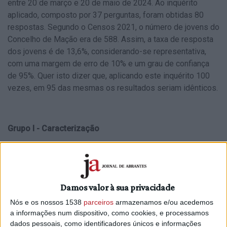
entre 20 de março e 20 de maio de 2024. Ao inquérito
aplicado, composto por 37 perguntas, foram obtidas 80
respostas. Segundo o Censos 2021, o número de jovens do
Concelho de Mação era de 588. Assim, a taxa de resposta
dos jovens é de 13,6%, considerando-se representativa,
com uma margem de erro de 10% e um grau de confiança
de 95%. Quer isto dizer que, aplicando este inquérito 100
vezes, em 95 das mesmas os resultados seriam idênticos.
Grupo I - Caracterização
Dos jovens que responderam, 72,5% são naturais de
Mação, os restantes vivem no concelho atualmente.
Em relação às habilitações literárias, 38,75% dos jovens
Damos valor à sua privacidade
frequentam ou já concluíram o ensino superior (com
Nós e os nossos 1538
parceiros
armazenamos e/ou acedemos
licenciatura ou mestrado). Os restantes frequentam o 3.º
a informações num dispositivo, como cookies, e processamos
ciclo e ensino secundário ou profissional.
dados pessoais, como identificadores únicos e informações