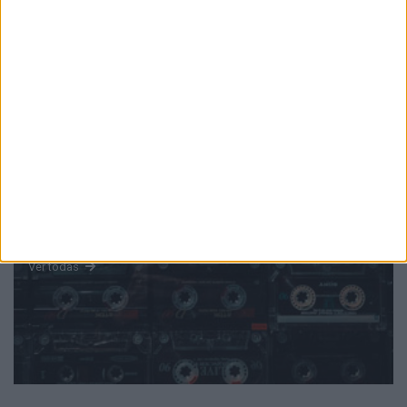
PUB
Mundo
da música
Ver todas