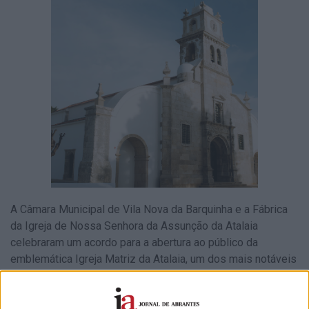
A Câmara Municipal de Vila Nova da Barquinha e a Fábrica
da Igreja de Nossa Senhora da Assunção da Atalaia
celebraram um acordo para a abertura ao público da
emblemática Igreja Matriz da Atalaia, um dos mais notáveis
exemplos da arquitetura renascentista em Portugal e um
dos ex-libris turísticos do concelho.