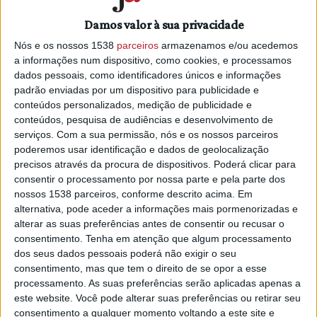
Esta iniciativa é fruto de um protocolo de cooperação
Damos valor à sua privacidade
recentemente estabelecido entre as duas entidades, que
tem como objetivo o aproveitamento turístico do
Nós e os nossos 1538
parceiros
armazenamos e/ou acedemos
a informações num dispositivo, como cookies, e processamos
monumento nacional, possibilitando a sua abertura ao
dados pessoais, como identificadores únicos e informações
público um dia por semana, ou ainda em casos pontuais
padrão enviadas por um dispositivo para publicidade e
com aviso prévio de visita à Fábrica da Igreja, sendo
conteúdos personalizados, medição de publicidade e
assegurada essa abertura por um técnico de turismo do
conteúdos, pesquisa de audiências e desenvolvimento de
Município.
serviços.
Com a sua permissão, nós e os nossos parceiros
poderemos usar identificação e dados de geolocalização
Já em 2019 as duas instituições haviam celebrado um
precisos através da procura de dispositivos. Poderá clicar para
protocolo para preservação, valorização, gestão, limpeza e
consentir o processamento por nossa parte e pela parte dos
manutenção da Igreja da Igreja Matriz de Atalaia, em
nossos 1538 parceiros, conforme descrito acima. Em
candidatura a fundos comunitários.
alternativa, pode aceder a informações mais pormenorizadas e
alterar as suas preferências antes de consentir ou recusar o
Um dos mais belos exemplares da arquitetura
consentimento.
Tenha em atenção que algum processamento
dos seus dados pessoais poderá não exigir o seu
renascentista em Portugal possui no seu interior azulejos
consentimento, mas que tem o direito de se opor a esse
policromados, amarelos e azuis, de grande efeito artístico
processamento. As suas preferências serão aplicadas apenas a
do século XVII. Dedicada a Nossa Senhora da Assunção,
este website. Você pode alterar suas preferências ou retirar seu
foi mandada edificar cerca de 1528 por D. Pedro de
consentimento a qualquer momento voltando a este site e