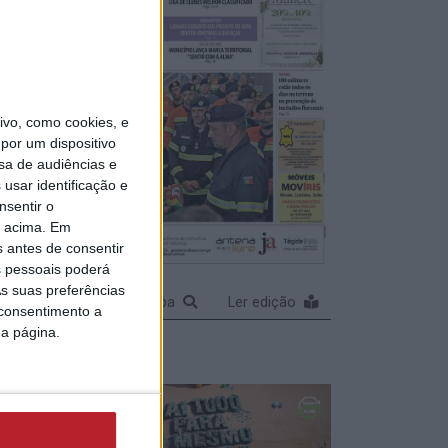
das
 e
gem de
vo, como cookies, e
fotos)
por um dispositivo
sa de audiências e
usar identificação e
nsentir o
o acima. Em
s antes de consentir
ncia
 pessoais poderá
 de
s suas preferências
a
Ampliar capa
Ler edição
 consentimento a
da página.
am