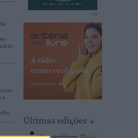
PUB
fia
 no
nal de
A rádio
como você gosta
Ouvir emissão
aturas
e à
elho
Últimas edições