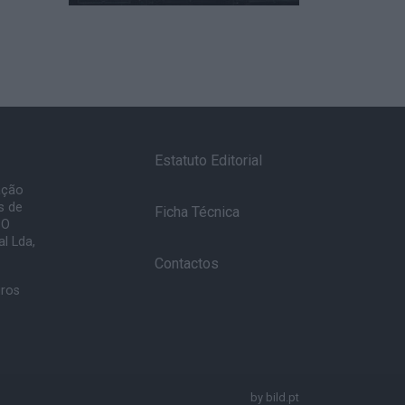
Estatuto Editorial
ação
s de
Ficha Técnica
 O
l Lda,
Contactos
uros
by
bild.pt