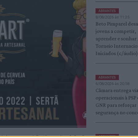
ABRANTES
8/08/2026 às 11:25
Beto Pimparel desa
jovens a competir,
aprender e sonhar
Torneio Internacio
Iniciados (c/áudio)
ABRANTES
6/08/2026 às 20:58
Câmara entrega vi
operacionais à PSP 
GNR para reforçar
segurança no conc
 de regresso à Sertã, nos dias 1, 2 e 3
ABRANTES