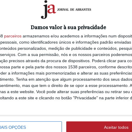
6/08/2026 às 15:58
da Ribeira, trata-se de uma iniciativa
Seis meses depois 
 a Get Mood.
cheias, Sasha River
Estação de Canoa
ndo da cerveja artesanal, o PROVART
Damos valor à sua privacidade
Alvega reabrem ao
lga e uma marca de sidra. O
38
parceiros
armazenamos e/ou acedemos a informações num dispositi
público (c/áudio e 
 irreverência, convidando o público para
essoais, como identificadores únicos e informações padrão enviadas 
nco com fusão de jazz e música latina e
conteúdos personalizados, medição de publicidade e conteúdos, pesqui
r exótico do cabaret sonoro típico das
serviços.
Com a sua permissão, nós e os nossos parceiros poderemos 
the Boys e o reviver do passado com o
ção precisos através da procura de dispositivos. Poderá clicar para co
RIBEIRA DE ALCOLOBRE
ossa parte e pela parte dos nossos 1538 parceiros, conforme descrit
5/08/2026 às 20:56
eder a informações mais pormenorizadas e alterar as suas preferência
Autarca de Constâ
 Blues, Damn Sessions, Nico Drums &
timento.
Tenha em atenção que algum processamento dos seus dados
defende reposição
nsentimento, mas que tem o direito de se opor a esse processamento. A
 & Quinteto Latino e Suzie and the
árvores no troço d
as a este website. Você pode alterar suas preferências ou retirar seu
ribeira
tando a este site e clicando no botão "Privacidade" na parte inferior 
nsável a compra do copo oficial para as
ROVART as seguintes marcas: Casa Do
 Corvos, Epicura, Gulden Draak, Legends,
ABRANTES
6/08/2026 às 09:37
, Mania, Oitava Colina, Piratas
AIS OPÇÕES
Aceitar todos
Bombeiros reforç