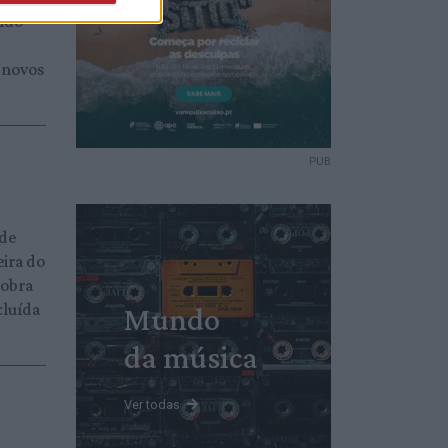
ndo
 novos
PUB
nde
eira do
 obra
cluída
Mundo
da música
Ver todas