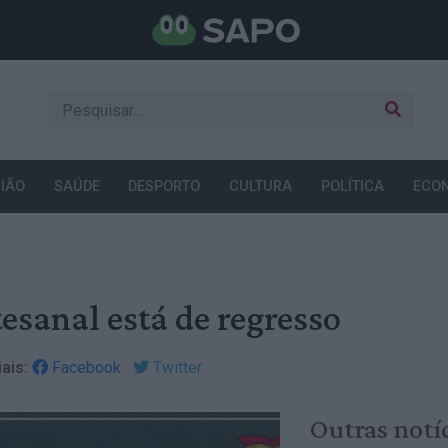
IÃO
SAÚDE
DESPORTO
CULTURA
POLÍTICA
ECO
tesanal está de regresso
ais:
Facebook
Twitter
Outras notí