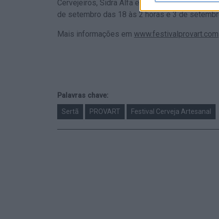
Cervejeiros, Sidra Alfa e Velhaca Craft Beer. Ho
de setembro das 18 às 2 horas e 3 de setembr
Mais informações em
www.festivalprovart.com
Palavras chave:
Sertã
PROVART
Festival Cerveja Artesanal