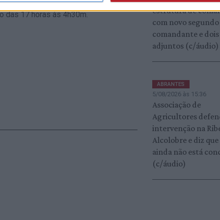
rários: 1 de setembro das 18 à 1 hora, 2
estrutura de coma
o das 17 horas às 4h30m.
com novo segundo
comandante e dois
adjuntos (c/áudio)
ABRANTES
5/08/2026 às 15:36
Associação de
Agricultores defe
intervenção na Rib
Alcolobre e diz que
ainda não está con
(c/áudio)