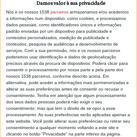
Damos valor à sua privacidade
de Sardoal e assume-se como um órgão “de debate e
reflexão” do Turismo de âmbito municipal, com funções de
Nós e os nossos 1538
parceiros
armazenamos e/ou acedemos
a informações num dispositivo, como cookies, e processamos
natureza consultiva, de articulação e cooperação para as
dados pessoais, como identificadores únicos e informações
questões relacionadas com o Turismo e que visa
padrão enviadas por um dispositivo para publicidade e
“promover, acompanhar, analisar, debater e sustentar um
conteúdos personalizados, medição de publicidade e
processo de reflexão estratégica, mobilizando os agentes
conteúdos, pesquisa de audiências e desenvolvimento de
locais na definição das linhas de atuação entre entidades
serviços.
Com a sua permissão, nós e os nossos parceiros
públicas e privadas afim de melhorar a oferta turística,
poderemos usar identificação e dados de geolocalização
identificar oportunidades de mercado e promover novas
precisos através da procura de dispositivos. Poderá clicar para
consentir o processamento por nossa parte e pela parte dos
dinâmicas de desenvolvimento turístico do concelho de
nossos 1538 parceiros, conforme descrito acima. Em
Sardoal compatibilizados com o Plano de Atividades da
alternativa, pode aceder a informações mais pormenorizadas e
Câmara Municipal de Sardoal”.
alterar as suas preferências antes de consentir ou recusar o
consentimento.
Tenha em atenção que algum processamento
Tendo em conta que o setor de Turismo em Portugal tem
dos seus dados pessoais poderá não exigir o seu
seguido a tendência mundial de forte crescimento, sendo o
consentimento, mas que tem o direito de se opor a esse
nosso país um dos que mais cresce e que esse
processamento. As suas preferências serão aplicadas apenas a
crescimento reflete-se também no Sardoal e o surgimento
este website. Você pode alterar suas preferências ou retirar seu
simultâneo de um maior número de atores no setor, bem
consentimento a qualquer momento voltando a este site e
clicando no botão "Privacidade" na parte inferior da página.
como de uma oferta turística mais estruturada (Rota da