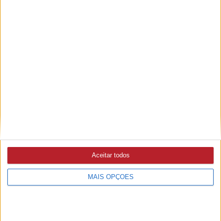
Ribeira do Alcolobre e diz que obra ainda não está
concluída (c/áudio)
ABRANTES
5/08/2026 às 11:31
Autarquia diz que intervenção na Ribeira do Alcolobre não
foi licenciada pela APA nem sabia da intervenção (c/áudio)
MAU TEMPO
4/08/2026 às 17:17
Abrantes já lançou mais de um milhão de euros em obras
Aceitar todos
para reparar danos da depressão Kristin e das cheias (c/
áudio)
MAIS OPÇÕES