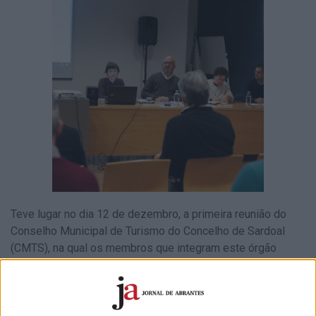
Teve lugar no dia 12 de dezembro, a primeira reunião do
Conselho Municipal de Turismo do Concelho de Sardoal
(CMTS), na qual os membros que integram este órgão
tomaram posse e foram apresentados os objetivos deste
Conselho.
O CMTS é presidido pelo presidente da Câmara Municipal