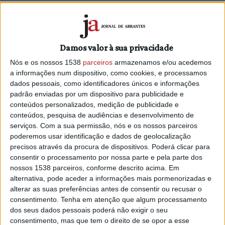
Após sessões de formação, residências artísticas e
workshops, os compositores selecionados terão a
oportunidade de criar música original aplicada para um dos
Damos valor à sua privacidade
seguintes museus: Museo Bambini Explora (Roma, Itália),
Nós e os nossos 1538
parceiros
armazenamos e/ou acedemos
Museu de Arte Pré-Histórica
(Mação, Portugal), Museu
a informações num dispositivo, como cookies, e processamos
Kotsanas de Tecnologia Grega Antiga (Atenas, Grécia).
dados pessoais, como identificadores únicos e informações
padrão enviadas por um dispositivo para publicidade e
Seis compositores selecionados - dois por museu -
conteúdos personalizados, medição de publicidade e
participarão em três ações de formação online, de uma hora
conteúdos, pesquisa de audiências e desenvolvimento de
cada, ministradas por especialistas (março de 2025); uma
serviços.
Com a sua permissão, nós e os nossos parceiros
residência artística de sete dias (abril de 2025, durante o
poderemos usar identificação e dados de geolocalização
seminário APHELEIA); workshops online com
precisos através da procura de dispositivos. Poderá clicar para
representantes dos museus e voluntários da comunidade
consentir o processamento por nossa parte e pela parte dos
(com início em abril/maio de 2025); processo de
nossos 1538 parceiros, conforme descrito acima. Em
alternativa, pode aceder a informações mais pormenorizadas e
composição (de 15 de abril a 15 de junho de 2025) e um
alterar as suas preferências antes de consentir ou recusar o
período de promoção, lançamento de um álbum e concertos
consentimento.
Tenha em atenção que algum processamento
online (maio de 2026).
dos seus dados pessoais poderá não exigir o seu
consentimento, mas que tem o direito de se opor a esse
Descrição