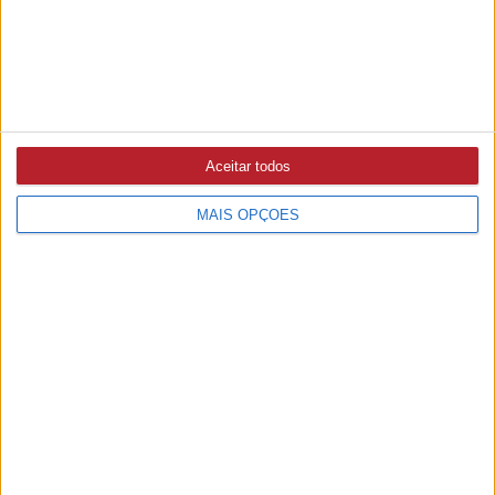
ABRANTES
5/08/2026 às 15:36
Associação de Agricultores defende intervenção na
Ribeira do Alcolobre e diz que obra ainda não está
concluída (c/áudio)
Aceitar todos
MAIS OPÇÕES