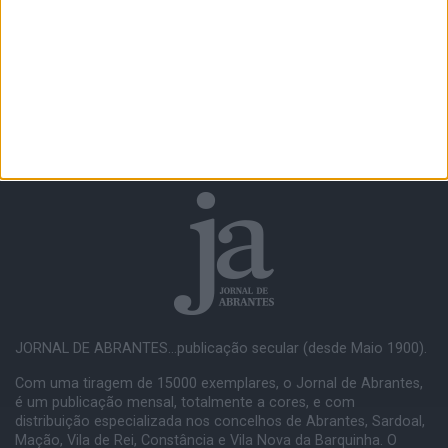
JORNAL DE ABRANTES...publicação secular (desde Maio 1900).
Com uma tiragem de 15000 exemplares, o Jornal de Abrantes,
é um publicação mensal, totalmente a cores, e com
distribuição especializada nos concelhos de Abrantes, Sardoal,
Mação, Vila de Rei, Constância e Vila Nova da Barquinha. O