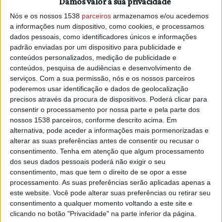
Damos valor à sua privacidade
O calendário deste Ciclo de Workshops é o seguinte:
Nós e os nossos 1538
parceiros
armazenamos e/ou acedemos
a informações num dispositivo, como cookies, e processamos
- 1 de abril
dados pessoais, como identificadores únicos e informações
padrão enviadas por um dispositivo para publicidade e
10h00
conteúdos personalizados, medição de publicidade e
conteúdos, pesquisa de audiências e desenvolvimento de
‘Workshop de Cestaria’, com Abel Luís Dias
serviços.
Com a sua permissão, nós e os nossos parceiros
poderemos usar identificação e dados de geolocalização
Valor: gratuito;
precisos através da procura de dispositivos. Poderá clicar para
consentir o processamento por nossa parte e pela parte dos
15h00
nossos 1538 parceiros, conforme descrito acima. Em
alternativa, pode aceder a informações mais pormenorizadas e
‘Lembrança de Páscoa Reciclável’, com Ana Paula Aguiar
alterar as suas preferências antes de consentir ou recusar o
consentimento.
Tenha em atenção que algum processamento
Valor: gratuito;
dos seus dados pessoais poderá não exigir o seu
consentimento, mas que tem o direito de se opor a esse
processamento. As suas preferências serão aplicadas apenas a
- 2 de abril
este website. Você pode alterar suas preferências ou retirar seu
consentimento a qualquer momento voltando a este site e
10h00
clicando no botão "Privacidade" na parte inferior da página.