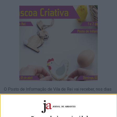
O Posto de Informação de Vila de Rei vai receber, nos dias
1 e 2 de abril, o Ciclo de Workshops ‘Páscoa Criativa’,
dinamizado por artesãos do Concelho, numa iniciativa
organizada pelo Município Vilarregense e que pretende
assinalar esta época festiva.