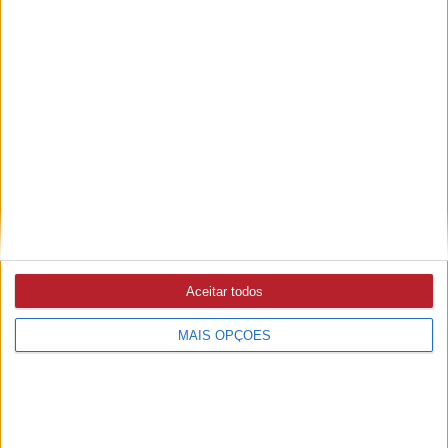
foi licenciada pela APA nem sabia da intervenção (c/áudio)
MAU TEMPO
4/08/2026 às 17:17
Abrantes já lançou mais de um milhão de euros em obras
para reparar danos da depressão Kristin e das cheias (c/
áudio)
VILA DE REI
3/08/2026 às 18:00
Aceitar todos
Feira de Enchidos, Queijo e Mel supera expectativas
MAIS OPÇÕES