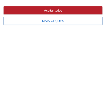
Aceitar todos
MAIS OPÇÕES
PUB
A rádio
como você gosta
Ouvir emissão