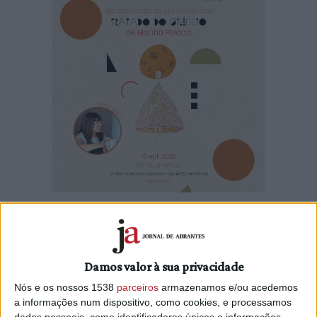
O Jardim do Museu dos Rios e das Artes Marítimas em
Constância, vai receber no dia 12 de outubro, a
apresentação do livro
Tratado do Silêncio
, da escritora
Marina Palácio.
Damos valor à sua privacidade
Nós e os nossos 1538
parceiros
armazenamos e/ou acedemos
O «
Tratado do Silêncio
» é um livro de poesia aquática e
a informações num dispositivo, como cookies, e processamos
reúne treze contos, treze “respirações“ de mulheres que
dados pessoais, como identificadores únicos e informações