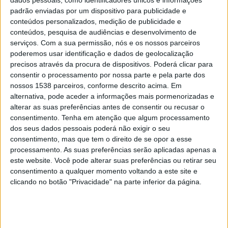
vivem sozinhas, cada uma habitando a sua ilha, num
padrão enviadas por um dispositivo para publicidade e
Arquipélago rico em biodiversidade. É a partir do mergulho
conteúdos personalizados, medição de publicidade e
no silêncio interior que estas mulheres estabelecem uma
conteúdos, pesquisa de audiências e desenvolvimento de
serviços.
Com a sua permissão, nós e os nossos parceiros
simbiose, na escuta poética, com a fauna e flora,
poderemos usar identificação e dados de geolocalização
preenchendo os seus quotidianos numa procura infinita de
precisos através da procura de dispositivos. Poderá clicar para
sentidos preciosos e maravilhosamente simples.
consentir o processamento por nossa parte e pela parte dos
nossos 1538 parceiros, conforme descrito acima. Em
Alguma biodiversidade do concelho de Constância está
alternativa, pode aceder a informações mais pormenorizadas e
representada no conto-respiração “Margarida Tomar, a
alterar as suas preferências antes de consentir ou recusar o
madrugadora”, uma alusão às diversas espécies de fauna e
consentimento.
Tenha em atenção que algum processamento
flora locais, tal como, à memória das grandes cheias do rio
dos seus dados pessoais poderá não exigir o seu
Tejo e importância da existência da linha ferroviária e da
consentimento, mas que tem o direito de se opor a esse
processamento. As suas preferências serão aplicadas apenas a
navegabilidade marítima.
este website. Você pode alterar suas preferências ou retirar seu
Segundo a autora “a leitura do
Tratado do Silêncio
, permite
consentimento a qualquer momento voltando a este site e
clicando no botão "Privacidade" na parte inferior da página.
diversas abordagens, uma delas, é que nos relembra
delicadamente o nosso passado genético não humano,
tornando mais consciente a relação simbiótica e poética
que podemos estabelecer com a restante biodiversidade.