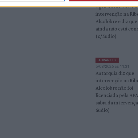
Agricultores defe
intervenção na Rib
Alcolobre e diz que
ainda não está con
(c/áudio)
ABRANTES
5/08/2026 às 11:31
Autarquia diz que
intervenção na Rib
Alcolobre não foi
licenciada pela AP
sabia da intervençã
áudio)