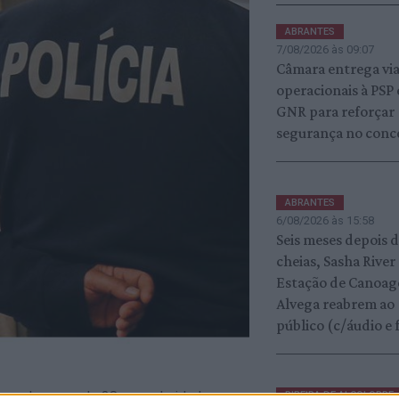
ABRANTES
7/08/2026 às 09:07
Câmara entrega vi
operacionais à PSP 
GNR para reforçar
segurança no conc
ABRANTES
6/08/2026 às 15:58
Seis meses depois 
cheias, Sasha River
Estação de Canoa
Alvega reabrem ao
público (c/áudio e 
ido um homem, de 38 anos de idade, por
RIBEIRA DE ALCOLOBRE