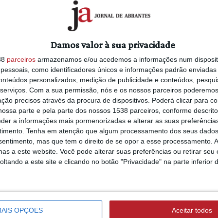
5/08/2026 às 20:56
or de uma viatura pertencente aos
Autarca de Constâ
a de Santarém.
defende reposição
árvores no troço d
o na cabeça e uma faca para tentar
Damos valor à sua privacidade
ribeira
 autoridade quando o mesmo tentava
38
parceiros
armazenamos e/ou acedemos a informações num dispositi
essoais, como identificadores únicos e informações padrão enviadas 
conteúdos personalizados, medição de publicidade e conteúdos, pesqui
serviços.
Com a sua permissão, nós e os nossos parceiros poderemos 
ABRANTES
ção precisos através da procura de dispositivos. Poderá clicar para co
6/08/2026 às 09:37
ossa parte e pela parte dos nossos 1538 parceiros, conforme descrit
Bombeiros reforç
eder a informações mais pormenorizadas e alterar as suas preferência
estrutura de coma
timento.
Tenha em atenção que algum processamento dos seus dados
com novo segundo
nsentimento, mas que tem o direito de se opor a esse processamento. A
comandante e dois
as a este website. Você pode alterar suas preferências ou retirar seu
adjuntos (c/áudio)
tando a este site e clicando no botão "Privacidade" na parte inferior 
ABRANTES
5/08/2026 às 15:36
AIS OPÇÕES
Aceitar todos
Associação de