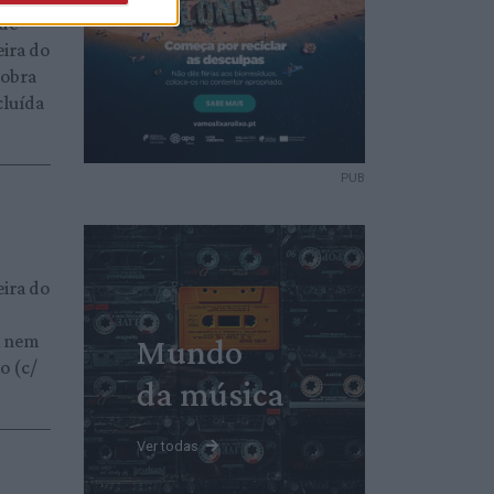
nde
eira do
 obra
cluída
PUB
eira do
A nem
Mundo
o (c/
da música
Ver todas