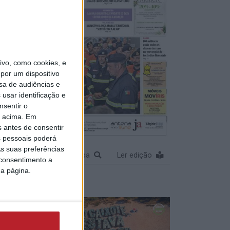
ncia
 de
a
vo, como cookies, e
por um dispositivo
sa de audiências e
usar identificação e
nsentir o
o acima. Em
am
s antes de consentir
ndo
 pessoais poderá
s suas preferências
 novos
Ampliar capa
Ler edição
 consentimento a
da página.