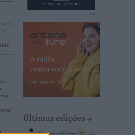
PUB
aturas
e à
elho
A rádio
como você gosta
das
Ouvir emissão
 e
gem de
fotos)
Últimas edições