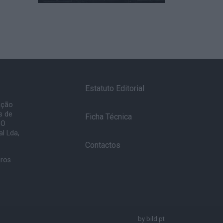
Estatuto Editorial
ação
s de
Ficha Técnica
 O
l Lda,
Contactos
uros
by
bild.pt