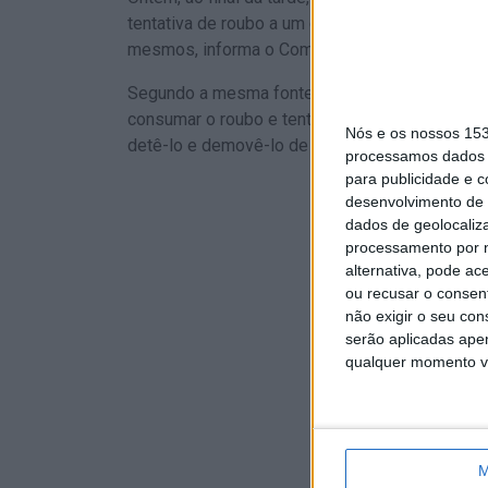
tentativa de roubo a um casal e furto do interi
mesmos, informa o Comando Distrital de Políci
Segundo a mesma fonte, “o detido usou proteçã
consumar o roubo e tentou atingir o agente de
Nós e os nossos 15
detê-lo e demovê-lo de continuar a fuga”.
processamos dados p
para publicidade e 
desenvolvimento de 
dados de geolocaliza
processamento por n
alternativa, pode ac
ou recusar o consen
não exigir o seu co
serão aplicadas apen
qualquer momento vol
M