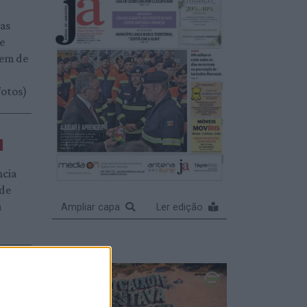
das
 e
gem de
fotos)
ncia
 de
a
Ampliar capa
Ler edição
am