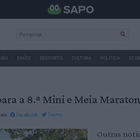
IÃO
SAÚDE
DESPORTO
CULTURA
POLÍTICA
ECO
 para a 8.ª Mini e Meia Marato
ais:
Facebook
Twitter
Outras notí