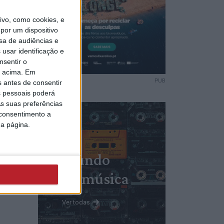
ndo
vo, como cookies, e
por um dispositivo
 novos
sa de audiências e
usar identificação e
nsentir o
o acima. Em
PUB
s antes de consentir
 pessoais poderá
s suas preferências
 consentimento a
nde
da página.
eira do
 obra
cluída
Mundo
da música
Ver todas