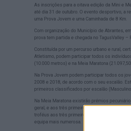
As inscrições para a oitava edição da Mini e 
até dia 31 de outubro. O evento desportivo, a re
uma Prova Jovem e uma Caminhada de 8 Km.
Com organização do Município de Abrantes, em 
prova tem partida e chegada no TagusValley – 
Constituída por um percurso urbano e rural, ce
Atletismo, podem participar todos os indivídu
(10.000 metros) e na Meia Maratona (21.097,50
Na Prova Jovem podem participar todos os jo
2008 e 2018, de acordo com o seu escalão. Es
primeiros classificados por escalão (Masculin
Na Meia Maratona existirão prémios pecuniário
geral, e aos três primeiros classificados po
troféus aos três primeiros classificados por esc
equipa mais numerosa.