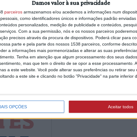
Damos valor à sua privacidade
s primeiros classificados da geral
estrutura de coma
rês primeiros classificados por
38
parceiros
armazenamos e/ou acedemos a informações num dispositi
com novo segundo
essoais, como identificadores únicos e informações padrão enviadas 
comandante e dois
conteúdos personalizados, medição de publicidade e conteúdos, pesqui
adjuntos (c/áudio)
ara as três melhores equipas.
serviços.
Com a sua permissão, nós e os nossos parceiros poderemos 
ção precisos através da procura de dispositivos. Poderá clicar para co
em ser efetuadas no sítio
ossa parte e pela parte dos nossos 1538 parceiros, conforme descrit
onível o regulamento da prova. Já as
eder a informações mais pormenorizadas e alterar as suas preferência
ABRANTES
ada deverão ser realizadas no Estádio
timento.
Tenha em atenção que algum processamento dos seus dados
5/08/2026 às 15:36
nsentimento, mas que tem o direito de se opor a esse processamento. A
o@cm-abrantes.pt
.
Associação de
as a este website. Você pode alterar suas preferências ou retirar seu
Agricultores defe
/miniemeiamaratonadeabrantes
tando a este site e clicando no botão "Privacidade" na parte inferior 
intervenção na Rib
Alcolobre e diz que
ainda não está con
(c/áudio)
AIS OPÇÕES
Aceitar todos