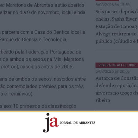
Meia Maratona de Abrantes estão abertas
6/08/2026 às 15:58
Seis meses depois 
alizar no dia 9 de novembro, inclui ainda
cheias, Sasha River
Estação de Canoa
parceria com a Casa do Benfica local, a
Alvega reabrem ao
Parque de Ciência e Tecnologia.
público (c/áudio e 
rtificado pela Federação Portuguesa de
os de ambos os sexos na Mini Maratona
RIBEIRA DE ALCOLOBRE
 metros), nascidos antes de 2006.
5/08/2026 às 20:56
Autarca de Constâ
vens de ambos os sexos, nascidos entre
defende reposição
tão contemplados prémios para os três
árvores no troço d
os e Femininos).
ribeira
s aos 10 primeiros da classificação
r escalão em ambos os sexos, bem como
alão. Existirá ainda um troféu para a
ABRANTES
6/08/2026 às 09:37
Bombeiros reforç