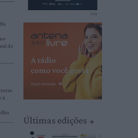
PUB
fia
 no
nal de
A rádio
como você gosta
Ouvir emissão
aturas
e à
elho
Últimas edições