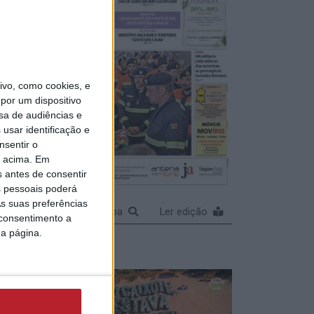
das
 e
gem de
vo, como cookies, e
fotos)
por um dispositivo
sa de audiências e
usar identificação e
nsentir o
o acima. Em
s antes de consentir
ncia
 pessoais poderá
 de
s suas preferências
a
Ampliar capa
Ler edição
 consentimento a
da página.
am