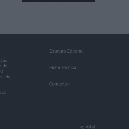
Estatuto Editorial
ação
s de
Ficha Técnica
 O
l Lda,
Contactos
uros
by
bild.pt