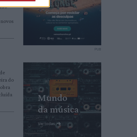
ndo
 novos
PUB
nde
eira do
 obra
cluída
Mundo
da música
Ver todas