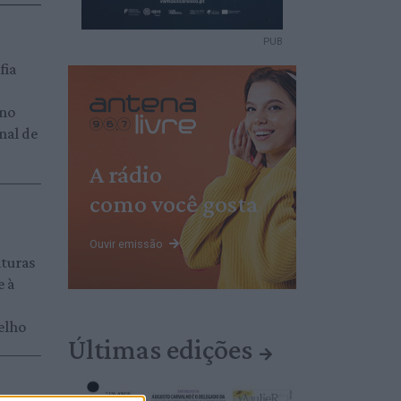
PUB
fia
 no
nal de
A rádio
como você gosta
Ouvir emissão
aturas
e à
elho
Últimas edições