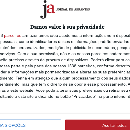
6/08/2026 às 15:58
seis restaurantes aderentes, até 16 do
Seis meses depois 
cheias, Sasha River
Estação de Canoa
ina, D. José Pinhão, Kais 66,
Damos valor à sua privacidade
Alvega reabrem ao
ssível apreciar uma panóplia de pratos,
38
parceiros
armazenamos e/ou acedemos a informações num dispositi
público (c/áudio e 
stival do Javali.
essoais, como identificadores únicos e informações padrão enviadas 
conteúdos personalizados, medição de publicidade e conteúdos, pesqui
as do mundo. O concelho de Constância
serviços.
Com a sua permissão, nós e os nossos parceiros poderemos 
dápios dos restaurantes da vila e do
ção precisos através da procura de dispositivos. Poderá clicar para co
RIBEIRA DE ALCOLOBRE
, do peixe e da doçaria tradicional”,
ossa parte e pela parte dos nossos 1538 parceiros, conforme descrit
5/08/2026 às 20:56
eder a informações mais pormenorizadas e alterar as suas preferência
Autarca de Constâ
timento.
Tenha em atenção que algum processamento dos seus dados
defende reposição
uia e os restaurantes aderentes “atrair
nsentimento, mas que tem o direito de se opor a esse processamento. A
árvores no troço d
 se inicia a época tradicionalmente
as a este website. Você pode alterar suas preferências ou retirar seu
ribeira
tando a este site e clicando no botão "Privacidade" na parte inferior 
ABRANTES
6/08/2026 às 09:37
AIS OPÇÕES
Aceitar todos
Bombeiros reforç