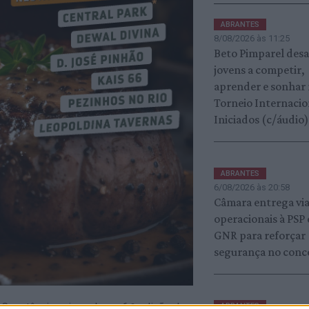
ABRANTES
8/08/2026 às 11:25
Beto Pimparel desa
jovens a competir,
aprender e sonhar
Torneio Internacio
Iniciados (c/áudio)
ABRANTES
6/08/2026 às 20:58
Câmara entrega vi
operacionais à PSP 
GNR para reforçar
segurança no conc
 Constância vai receber a 6.ª edição do
ABRANTES