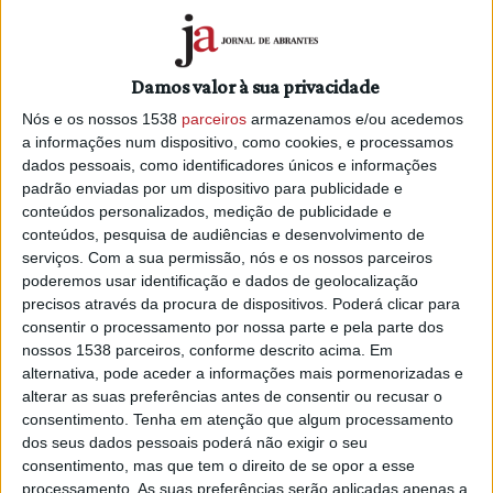
O evento terá início às 17 horas de sábado, dia 11, com a
apresentação das Couves Candidatas ao prémio Couve de
Valhascos 2023 e uma conversa, em formato mesa-
Damos valor à sua privacidade
redonda, em torno da Couve de Valhascos. Às 20 horas terá
Nós e os nossos 1538
parceiros
armazenamos e/ou acedemos
início o jantar com Couve de Valhascos e Azeite Novo com
a informações num dispositivo, como cookies, e processamos
uma ementa confecionada pelo Chef José Fernandes. A
dados pessoais, como identificadores únicos e informações
noite será ainda animada musicalmente pelo fadista Luís
padrão enviadas por um dispositivo para publicidade e
Travassos.
conteúdos personalizados, medição de publicidade e
conteúdos, pesquisa de audiências e desenvolvimento de
No dia 12 de manhã, domingo, decorrerá uma Caminhada
serviços.
Com a sua permissão, nós e os nossos parceiros
subordinada ao tema “Pelas Terras da Couve, do Pão e do
poderemos usar identificação e dados de geolocalização
Vinho” e à tarde, a partir das 14 horas, terá lugar o Mercado
precisos através da procura de dispositivos. Poderá clicar para
da Couve de Valhascos e Feira de Vinhos, com o apoio da
consentir o processamento por nossa parte e pela parte dos
TAGUS. Às 16 horas terá início o Magusto de S. Martinho
nossos 1538 parceiros, conforme descrito acima. Em
alternativa, pode aceder a informações mais pormenorizadas e
que será animado pelo Grupo de Concertinas “Os Terra da
alterar as suas preferências antes de consentir ou recusar o
Couve de Valhascos”.
consentimento.
Tenha em atenção que algum processamento
dos seus dados pessoais poderá não exigir o seu
A participação em algumas iniciativas do Festival está
consentimento, mas que tem o direito de se opor a esse
sujeita a inscrição prévia, que pode ser efetuada na
processamento. As suas preferências serão aplicadas apenas a