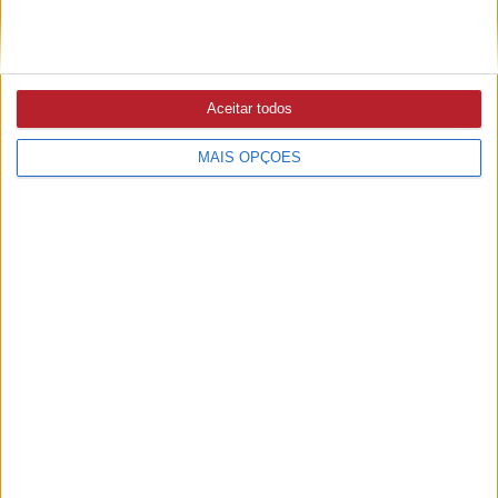
5/08/2026 às 20:56
Autarca de Constância defende reposição de árvores no
troço da ribeira
Aceitar todos
ABRANTES
MAIS OPÇÕES
6/08/2026 às 09:37
Bombeiros reforçam estrutura de comando com novo
segundo comandante e dois novos adjuntos (c/áudio)
ABRANTES
5/08/2026 às 15:36
Associação de Agricultores defende intervenção na
Ribeira do Alcolobre e diz que obra ainda não está
concluída (c/áudio)