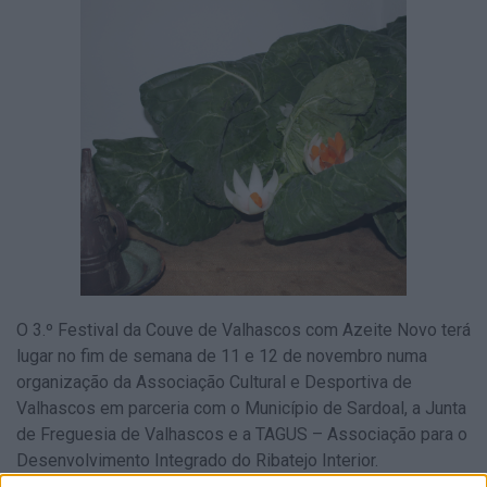
O 3.º Festival da Couve de Valhascos com Azeite Novo terá
lugar no fim de semana de 11 e 12 de novembro numa
organização da Associação Cultural e Desportiva de
Valhascos em parceria com o Município de Sardoal, a Junta
de Freguesia de Valhascos e a TAGUS – Associação para o
Desenvolvimento Integrado do Ribatejo Interior.