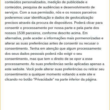
conteúdos personalizados, medição de publicidade e
dezembro e 26 de dezembro de 2025, Portugal recuperou
conteúdos, pesquisa de audiências e desenvolvimento de
o estatuto de país livre da gripe aviária de alta
serviços.
Com a sua permissão, nós e os nossos parceiros
patogenicidade”, segundo uma nota da DGAV.
poderemos usar identificação e dados de geolocalização
precisos através da procura de dispositivos. Poderá clicar para
A validação oficial do estatuto de país livre da gripe das
consentir o processamento por nossa parte e pela parte dos
aves é feita pela Organização Mundial para a Saúde Animal
nossos 1538 parceiros, conforme descrito acima. Em
(WOAH).
alternativa, pode aceder a informações mais pormenorizadas e
alterar as suas preferências antes de consentir ou recusar o
Em abril, a DGAV já tinha levantado a obrigação de
consentimento.
Tenha em atenção que algum processamento
confinamento das aves, face à redução do número de
dos seus dados pessoais poderá não exigir o seu
casos, mas avisou que a gripe ainda não devia ter cessado.
consentimento, mas que tem o direito de se opor a esse
processamento. As suas preferências serão aplicadas apenas a
De acordo com uma nota divulgada à data, na época
este website. Você pode alterar suas preferências ou retirar seu
consentimento a qualquer momento voltando a este site e
2025/2026 tinham-se confirmado 26 focos de infeção pelo
clicando no botão "Privacidade" na parte inferior da página.
vírus da gripe aviária.
Lusa