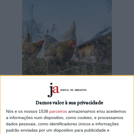
Portugal recuperou o estatuto de país livre da Gripe Aviária
de Alta Patogenicidade (GAAP), após a implementação das
Damos valor à sua privacidade
medidas de controlo e erradicação dos focos, anunciou a
Nós e os nossos 1538
parceiros
armazenamos e/ou acedemos
Direção-Geral de Alimentação e Veterinária (DGAV).
a informações num dispositivo, como cookies, e processamos
dados pessoais, como identificadores únicos e informações
“Após a implementação das medidas de controlo e
padrão enviadas por um dispositivo para publicidade e
erradicação dos focos ocorridos em Portugal entre 02 de