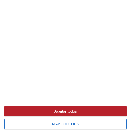
Eclipse solar é «experiência sensorial» e altera
comportamento animal - Astrónoma
PUB
Aceitar todos
MAIS OPÇÕES