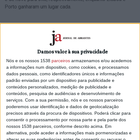
Porto ganharam um lugar cada.
Quem são as forças políticas concorrentes às
legislativas?
Damos valor à sua privacidade
São 21 as forças políticas a ir a votos em 06 de outubro,
quatro delas novas. Há apenas uma coligação, a Coligação
Nós e os nossos 1538
parceiros
armazenamos e/ou acedemos
Democrática Unitária (CDU), que junta PCP e PEV e
a informações num dispositivo, como cookies, e processamos
dados pessoais, como identificadores únicos e informações
independentes.
padrão enviadas por um dispositivo para publicidade e
Os partidos políticos são: PSD, PS, BE, CDS-PP, CDU, PAN,
conteúdos personalizados, medição de publicidade e
conteúdos, pesquisa de audiências e desenvolvimento de
Aliança, Chega, Iniciativa Liberal, PNR, PDR, PCTP-MRPP,
serviços.
Com a sua permissão, nós e os nossos parceiros
PPM, PTP, Livre, RIR, MPT, PURP, Nós, Cidadãos!, MAS,
poderemos usar identificação e dados de geolocalização
JPP.
precisos através da procura de dispositivos. Poderá clicar para
consentir o processamento por nossa parte e pela parte dos
Os círculos com o boletim de voto mais longo serão Braga,
nossos 1538 parceiros, conforme descrito acima. Em
Coimbra, Leiria, Porto e Europa, com 21 candidaturas – e
alternativa, pode aceder a informações mais pormenorizadas e
Aveiro, Lisboa, Setúbal, Viana do Castelo, Viseu, Madeira e
alterar as suas preferências antes de consentir ou recusar o