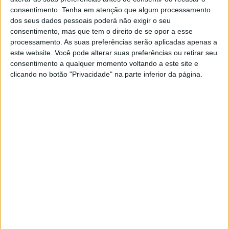
Fora da Europa, com 20 listas.
consentimento.
Tenha em atenção que algum processamento
dos seus dados pessoais poderá não exigir o seu
Em Évora, Faro, Guarda e Santarém candidatam-se 19
consentimento, mas que tem o direito de se opor a esse
forças políticas, enquanto em Bragança, Castelo Branco e
processamento. As suas preferências serão aplicadas apenas a
Portalegre serão 18 as opções à disposição dos eleitores.
este website. Você pode alterar suas preferências ou retirar seu
consentimento a qualquer momento voltando a este site e
Os círculos por onde se candidatam menos forças políticas
clicando no botão "Privacidade" na parte inferior da página.
são Beja, Vila Real e Açores, com 17 listas, ainda assim um
número igual ao recorde de candidaturas em legislativas
desde 1976, que tinha sido registado em 2011.
Em relação à lista de partidos que consta da página da
internet do Tribunal Constitucional, não se apresentam ao
sufrágio três partidos: POUS, PLD e PPV, tendo este último
declarado publicamente o seu apoio ao Chega.
Quantos deputados são eleitos em cada círculo?
O círculo eleitoral de Lisboa é aquele onde são eleitos