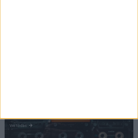
PUB
Mundo
da música
Ver todas