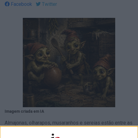
Facebook
Twitter
Imagem criada em IA
Almajonas, olharapos, musaranhos e sereias estão entre as
criaturas fantásticas do imaginário popular português
convocadas para um atlas ilustrado, de Samuel F. Pimenta e