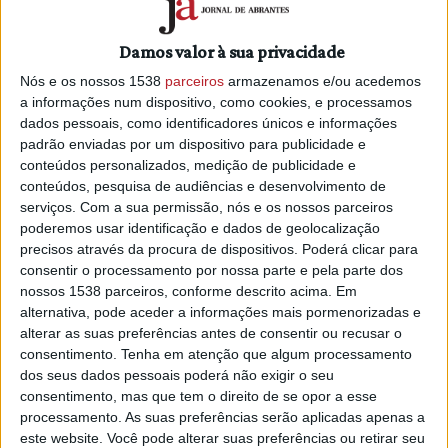
Helena Soares, dirigido aos mais novos e editado este
mês.
Damos valor à sua privacidade
Nós e os nossos 1538
parceiros
armazenamos e/ou acedemos
“Atlas das criaturas mágicas de Portugal” é uma compilação
a informações num dispositivo, como cookies, e processamos
de personagens e figuras de histórias antigas, muitas
dados pessoais, como identificadores únicos e informações
vezes associadas à mitologia de uma determinada região,
padrão enviadas por um dispositivo para publicidade e
e cujo conhecimento tem passado de geração em geração
conteúdos personalizados, medição de publicidade e
por via da narração oral.
conteúdos, pesquisa de audiências e desenvolvimento de
serviços.
Com a sua permissão, nós e os nossos parceiros
O livro, editado pela Penguin Random House, foi construído
poderemos usar identificação e dados de geolocalização
como um atlas geográfico, no qual são reveladas cerca de
precisos através da procura de dispositivos. Poderá clicar para
70 criaturas fantásticas de norte a sul do país, arquipélagos
consentir o processamento por nossa parte e pela parte dos
nossos 1538 parceiros, conforme descrito acima. Em
dos Açores e Madeira.
alternativa, pode aceder a informações mais pormenorizadas e
Na breve introdução ao livro, Samuel F. Pimenta explica que
alterar as suas preferências antes de consentir ou recusar o
consentimento.
Tenha em atenção que algum processamento
as personagens reunidas no livro são tão antigas como os
dos seus dados pessoais poderá não exigir o seu
Trasgos, “considerados os duendes portugueses” cujo
consentimento, mas que tem o direito de se opor a esse
passatempo preferido é desarrumar a casa, ou tão recentes
processamento. As suas preferências serão aplicadas apenas a
como os gambozinos, sobre os quais se fala "em
este website. Você pode alterar suas preferências ou retirar seu