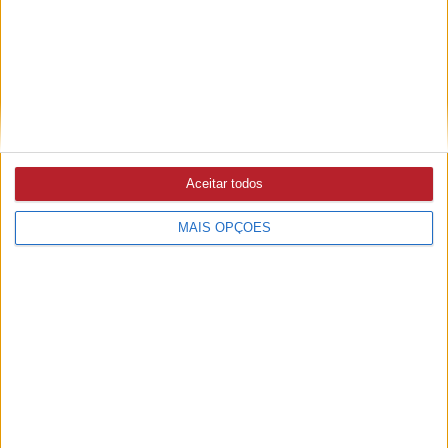
ASTRONOMIA
9/08/2026 às 09:55
Último eclipse solar total em Portugal, em 1912, animou
sociedade nacional e atraiu astrónomos estrangeiros
Aceitar todos
MAIS OPÇÕES
PUB