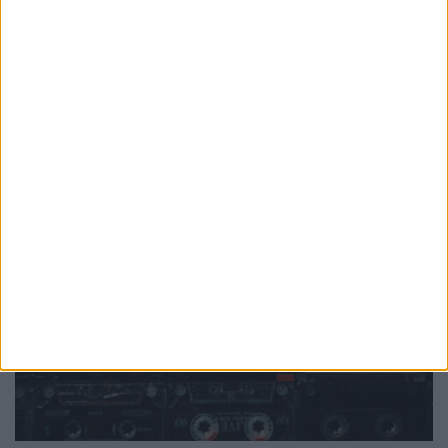
PUB
Mundo
da música
Ver todas