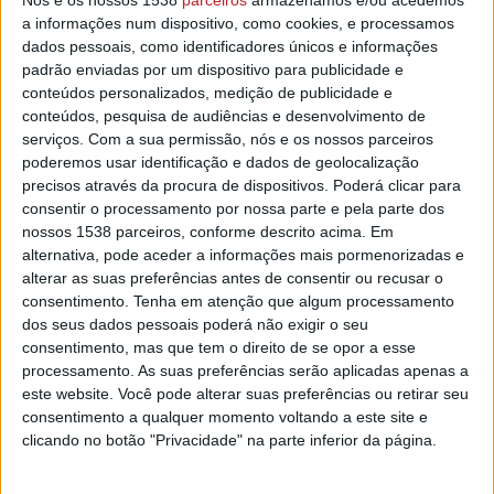
“Não podemos, infelizmente, reunir com a espada na
a informações num dispositivo, como cookies, e processamos
cabeça, não podemos negociar dessa forma (…),
dados pessoais, como identificadores únicos e informações
negociamos de uma forma franca e presencial como
padrão enviadas por um dispositivo para publicidade e
estamos aqui hoje, mas não sob ameaça de greve”, afirmou
conteúdos personalizados, medição de publicidade e
Pedro Polónio, um dos vice-presidentes da Associação
conteúdos, pesquisa de audiências e desenvolvimento de
Nacional de Transportadores Públicos Rodoviários de
serviços.
Com a sua permissão, nós e os nossos parceiros
poderemos usar identificação e dados de geolocalização
Mercadorias (Antram).
precisos através da procura de dispositivos. Poderá clicar para
Pedro Polónio falava aos jornalistas no Ministério das
consentir o processamento por nossa parte e pela parte dos
nossos 1538 parceiros, conforme descrito acima. Em
Infraestruturas, em Lisboa, depois de uma reunião com a
alternativa, pode aceder a informações mais pormenorizadas e
Federação dos Sindicatos de Transportes e Comunicações
alterar as suas preferências antes de consentir ou recusar o
(Fectrans), afeta à CGTP, na qual foi assinado um acordo
consentimento.
Tenha em atenção que algum processamento
relativo ao contrato coletivo de trabalho.
dos seus dados pessoais poderá não exigir o seu
consentimento, mas que tem o direito de se opor a esse
O porta-voz do SNMMP, Pedro Pardal Henriques, tinha
processamento. As suas preferências serão aplicadas apenas a
desafiado hoje a Antram para uma reunião na quinta-feira, às
este website. Você pode alterar suas preferências ou retirar seu
15:00, na Direção-Geral do Emprego e das Relações de
consentimento a qualquer momento voltando a este site e
Trabalho (DGERT), em Lisboa.
clicando no botão "Privacidade" na parte inferior da página.
“Queria lançar aqui um desafio público ao dr. André Almeida