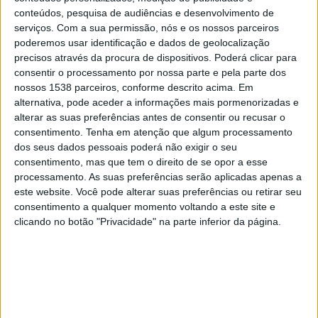
Os distritos do Porto, Viana do Castelo, Aveiro e Braga
conteúdos, pesquisa de audiências e desenvolvimento de
encontram-se sob aviso amarelo, com previsão de
serviços.
Com a sua permissão, nós e os nossos parceiros
trovoada e chuva, até às 09:00.
poderemos usar identificação e dados de geolocalização
precisos através da procura de dispositivos. Poderá clicar para
Já Bragança, Viseu, Guarda, Vila Real, Castelo Branco
consentir o processamento por nossa parte e pela parte dos
(desde as 03:09), Santarém, Coimbra e Portalegre (desde
nossos 1538 parceiros, conforme descrito acima. Em
as 12:00) estão até às 21:00 de hoje sob aviso amarelo
alternativa, pode aceder a informações mais pormenorizadas e
pelas mesmas razões.
alterar as suas preferências antes de consentir ou recusar o
consentimento.
Tenha em atenção que algum processamento
O aviso amarelo, o menos grave de uma escala de três, é
dos seus dados pessoais poderá não exigir o seu
consentimento, mas que tem o direito de se opor a esse
emitido sempre que existe uma situação de risco para
processamento. As suas preferências serão aplicadas apenas a
determinadas atividades dependentes da situação
este website. Você pode alterar suas preferências ou retirar seu
meteorológica.
consentimento a qualquer momento voltando a este site e
clicando no botão "Privacidade" na parte inferior da página.
Lusa
Palavras chave:
Meteo
IPMA
Trovoadas;