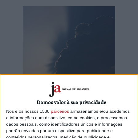
Damos valor à sua privacidade
Doze distritos de Portugal continental estão hoje sob aviso
Nós e os nossos 1538
parceiros
armazenamos e/ou acedemos
amarelo devido à previsão de aguaceiros e trovoada,
a informações num dispositivo, como cookies, e processamos
indicou o Instituto Português do Mar e da Atmosfera
dados pessoais, como identificadores únicos e informações
(IPMA).
padrão enviadas por um dispositivo para publicidade e
conteúdos personalizados, medição de publicidade e