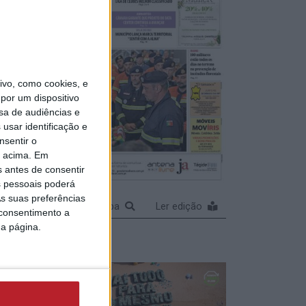
da
do
vo, como cookies, e
dades
por um dispositivo
sa de audiências e
usar identificação e
nsentir o
o acima. Em
da
s antes de consentir
 pessoais poderá
saúde
s suas preferências
Ampliar capa
Ler edição
 consentimento a
da página.
r total
12,