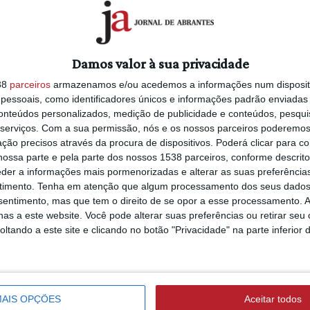
ila de Rei, está a receber, até ao dia
SARDOAL
8/08/2026 às 12:03
Lopes.
Dia Internacional 
Damos valor à sua privacidade
Juventude celebra
quenta, desde os seis anos, aulas de
38
parceiros
armazenamos e/ou acedemos a informações num dispositi
com diversas ativi
Tem já exposições efetuadas na
essoais, como identificadores únicos e informações padrão enviadas 
 Cultura da Sertã e Museu Municipal de
conteúdos personalizados, medição de publicidade e conteúdos, pesqui
 óleo, algumas com aplicação de gesso
serviços.
Com a sua permissão, nós e os nossos parceiros poderemos 
ção precisos através da procura de dispositivos. Poderá clicar para co
SOCIEDADE
ossa parte e pela parte dos nossos 1538 parceiros, conforme descrit
7/08/2026 às 10:21
Exposição ‘O Início’ podem ser
#Maquiagem venci
eder a informações mais pormenorizadas e alterar as suas preferência
às 18h00, de 1 a 30 de junho.
timento.
Tenha em atenção que algum processamento dos seus dados
pode prejudicar a 
nsentimento, mas que tem o direito de se opor a esse processamento. A
dos olhos?
as a este website. Você pode alterar suas preferências ou retirar seu
tando a este site e clicando no botão "Privacidade" na parte inferior 
ASTRONOMIA
9/08/2026 às 09:55
Último eclipse sola
s
AIS OPÇÕES
Aceitar todos
em Portugal, em 19