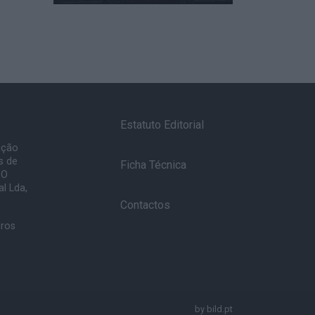
Estatuto Editorial
ação
s de
Ficha Técnica
 O
l Lda,
Contactos
uros
by
bild.pt