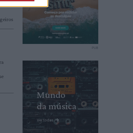
geiros
PUB
ra
se
Mundo
da música
Ver todas