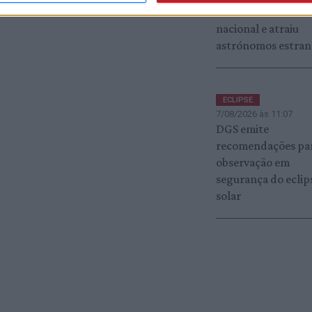
animou sociedade
nacional e atraiu
astrónomos estran
ECLIPSE
7/08/2026 às 11:07
DGS emite
recomendações pa
observação em
segurança do eclip
solar