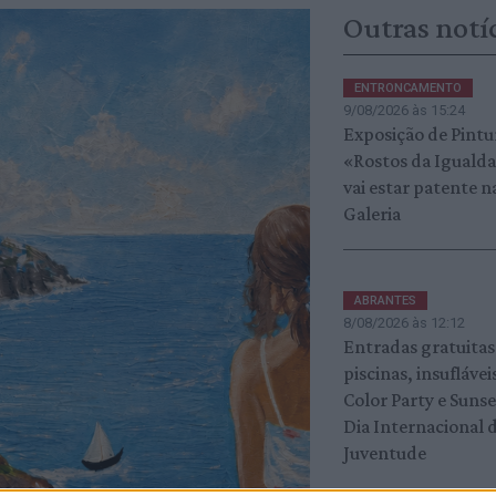
Outras notí
ENTRONCAMENTO
9/08/2026 às 15:24
Exposição de Pintu
«Rostos da Iguald
vai estar patente n
Galeria
ABRANTES
8/08/2026 às 12:12
Entradas gratuitas
piscinas, insuflávei
Color Party e Suns
Dia Internacional 
Juventude