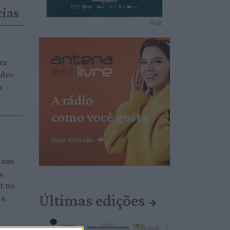
cias
PUB
ra
ade»
a
A rádio
como você gosta
Ouvir emissão
 nas
s,
et no
Últimas edições
da