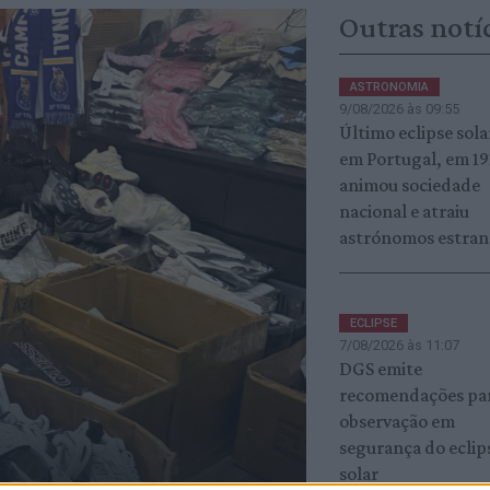
Outras notí
ASTRONOMIA
9/08/2026 às 09:55
Último eclipse sola
em Portugal, em 19
animou sociedade
nacional e atraiu
astrónomos estran
ECLIPSE
7/08/2026 às 11:07
DGS emite
recomendações pa
observação em
segurança do eclip
solar