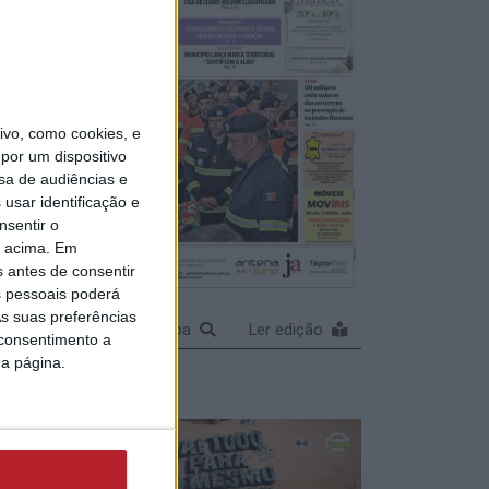
r a
vo, como cookies, e
 pela
por um dispositivo
 1912
sa de audiências e
usar identificação e
nsentir o
o acima. Em
s antes de consentir
 pessoais poderá
a
s suas preferências
a
Ampliar capa
Ler edição
 consentimento a
hone
da página.
ipse