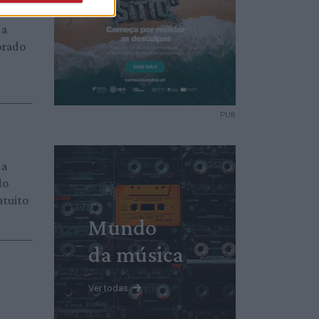
da
orado
PUB
da
do
atuito
Mundo
da música
Ver todas