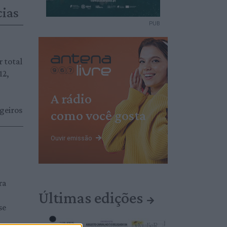
cias
PUB
r total
12,
A rádio
geiros
como você gosta
Ouvir emissão
ra
Últimas edições
se