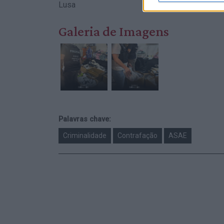
Lusa
Galeria de Imagens
Palavras chave:
Criminalidade
Contrafação
ASAE