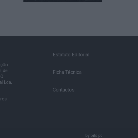
Estatuto Editorial
ação
s de
Ficha Técnica
 O
l Lda,
Contactos
uros
by
bild.pt