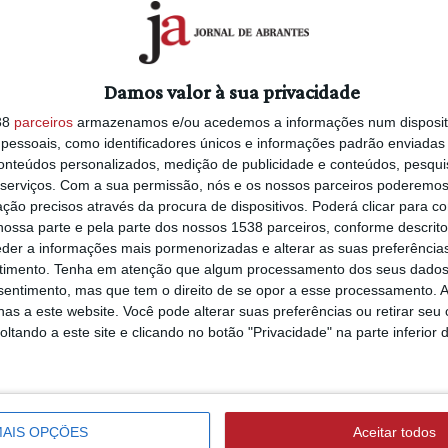
ica (ASAE) apreendeu na última semana
 acessórios desportivos, avaliados em
ASTRONOMIA
8/08/2026 às 10:03
rganismo.
Damos valor à sua privacidade
Portugal vai assisti
38
parceiros
armazenamos e/ou acedemos a informações num dispositi
eclipse total do Sol
carteiras, cintos, relógios, óculos de
essoais, como identificadores únicos e informações padrão enviadas 
primeira vez desde
conteúdos personalizados, medição de publicidade e conteúdos, pesqui
serviços.
Com a sua permissão, nós e os nossos parceiros poderemos 
da para a temática do desporto", foram
ção precisos através da procura de dispositivos. Poderá clicar para co
ícitos de contrafação, venda ou
ossa parte e pela parte dos nossos 1538 parceiros, conforme descrit
ECLIPSE
or imitação ou uso ilegal de marca".
eder a informações mais pormenorizadas e alterar as suas preferência
7/08/2026 às 08:25
timento.
Tenha em atenção que algum processamento dos seus dados
iServices alerta par
55 operadores económicos, abrangendo
nsentimento, mas que tem o direito de se opor a esse processamento. A
riscos de danificar 
 importação, armazenamento,
as a este website. Você pode alterar suas preferências ou retirar seu
câmara do smartp
a através de canais digitais".
tando a este site e clicando no botão "Privacidade" na parte inferior 
ao fotografar o ecl
solar
Dia Mundial Anticontrafação", que se
rto está relacionada com o início, em
u, em comunicado, a ASAE.
AIS OPÇÕES
Aceitar todos
ENTRONCAMENTO