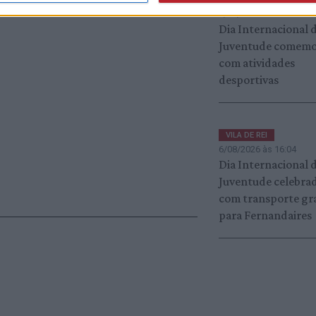
7/08/2026 às 10:23
Dia Internacional 
Juventude comem
com atividades
desportivas
VILA DE REI
6/08/2026 às 16:04
Dia Internacional 
Juventude celebra
com transporte gr
para Fernandaires