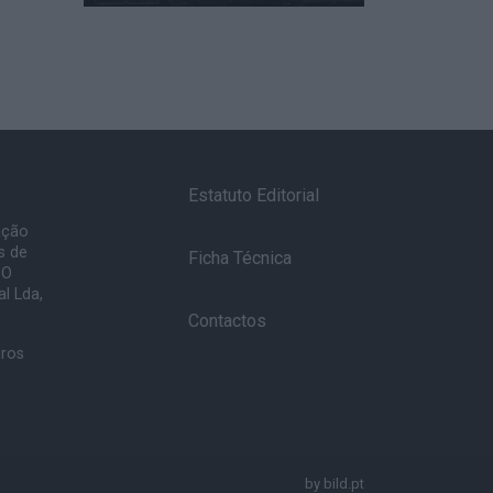
Estatuto Editorial
ação
s de
Ficha Técnica
 O
l Lda,
Contactos
uros
by
bild.pt