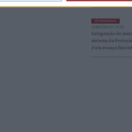
VETERINÁRIOS
5/08/2026 às 15:23
Integração de anim
sistema da Proteção
é um avanço histór