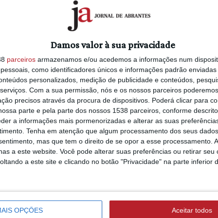
5/08/2026 às 16:14
Município lidera r
seu 8º ano de atividade.
nacional do BUPi n
de julho
Damos valor à sua privacidade
ra) numa modalidade diferente, com um
38
parceiros
armazenamos e/ou acedemos a informações num dispositi
essoais, como identificadores únicos e informações padrão enviadas 
ante um semestre, por uma mesma
SERTÃ
conteúdos personalizados, medição de publicidade e conteúdos, pesqui
ndamento e alguma sistematicidade.
5/08/2026 às 16:06
serviços.
Com a sua permissão, nós e os nossos parceiros poderemos 
cipação ativa dos que seguirem o curso.
Cinema ao Ar Livre 
ção precisos através da procura de dispositivos. Poderá clicar para co
Michael Jackson e
ossa parte e pela parte dos nossos 1538 parceiros, conforme descrit
 da racionalidade ocidental” e como
Minions à Praia Flu
eder a informações mais pormenorizadas e alterar as suas preferência
timento.
Tenha em atenção que algum processamento dos seus dados
Ribeira Grande
nsentimento, mas que tem o direito de se opor a esse processamento. A
as a este website. Você pode alterar suas preferências ou retirar seu
tando a este site e clicando no botão "Privacidade" na parte inferior 
be de Filosofia de Abrantes.
ABRANTES
5/08/2026 às 15:31
Aplicação de
estacionamento
AIS OPÇÕES
Aceitar todos
EasyPark já está at