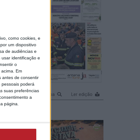
anking
o mês
vo, como cookies, e
por um dispositivo
sa de audiências e
usar identificação e
traz
nsentir o
o acima. Em
vial da
s antes de consentir
 pessoais poderá
s suas preferências
Ampliar capa
Ler edição
 consentimento a
da página.
iva