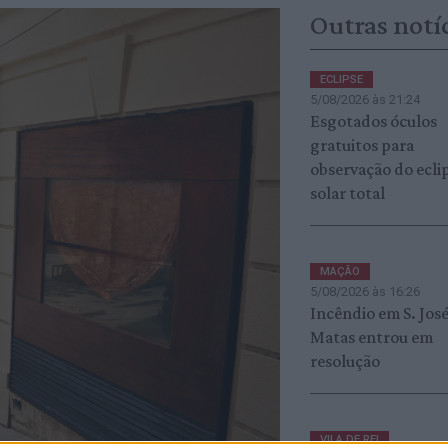
Outras notí
ECLIPSE
5/08/2026 às 21:24
Esgotados óculos
gratuitos para
observação do ecli
solar total
MAÇÃO
5/08/2026 às 16:26
Incêndio em S. Jos
Matas entrou em
resolução
VILA DE REI