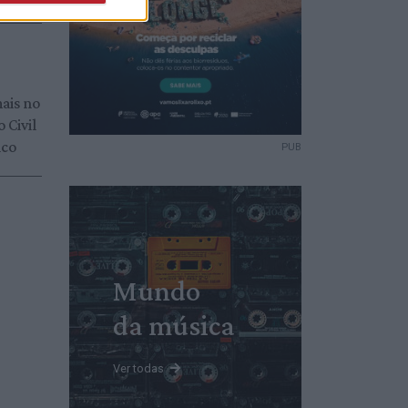
ais no
 Civil
ico
PUB
Mundo
da música
Ver todas