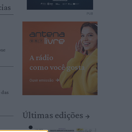
cias
PUB
pse
A rádio
como você gosta
Ouvir emissão
é das
Últimas edições