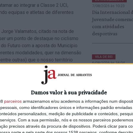
amar ao integrar a Classe 2 UCI,
7/08/2026 às 10:23
Dia Internacional 
indo equipas e atletas de diferentes
Juventude comem
com atividades
 Jorge Valamatos, citado na nota de
desportivas
 ser um ponto de destaque no ciclismo
al do Futuro com a aposta do Município
iferentes modalidades, quer na dimensão
VILA DE REI
ntre outras) que o nosso território
6/08/2026 às 16:04
Dia Internacional 
Juventude celebra
com transporte gr
para Fernandaires
Damos valor à sua privacidade
38
parceiros
armazenamos e/ou acedemos a informações num dispositi
essoais, como identificadores únicos e informações padrão enviadas 
conteúdos personalizados, medição de publicidade e conteúdos, pesqui
serviços.
Com a sua permissão, nós e os nossos parceiros poderemos 
ção precisos através da procura de dispositivos. Poderá clicar para co
ossa parte e pela parte dos nossos 1538 parceiros, conforme descrit