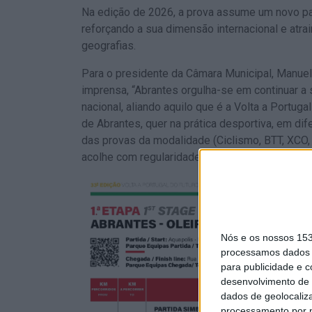
Na edição de 2026, a prova assume um novo pat
reforçando a sua dimensão internacional e atra
geografias.
Para o presidente da Câmara Municipal, Manuel
imprensa, “Abrantes orgulha-se em continuar a
nacional, aliando aquilo que é a Volta a Portug
de Abrantes, quer na prática desportiva, em d
das provas da modalidade (Ciclismo, BTT, XCO, e
acolhe com regularidade”.
Nós e os nossos 15
processamos dados p
para publicidade e 
desenvolvimento de 
dados de geolocaliza
processamento por n