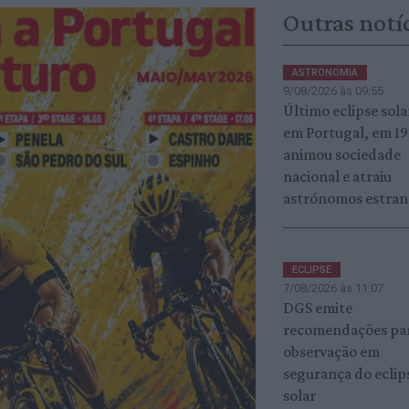
Outras notí
ASTRONOMIA
9/08/2026 às 09:55
Último eclipse sola
em Portugal, em 19
animou sociedade
nacional e atraiu
astrónomos estran
ECLIPSE
7/08/2026 às 11:07
DGS emite
recomendações pa
observação em
segurança do eclip
solar