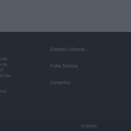
Estatuto Editorial
ação
s de
Ficha Técnica
 O
l Lda,
Contactos
uros
by
bild.pt