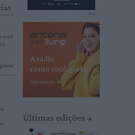
cias
PUB
r total
12,
A rádio
geiros
como você gosta
Ouvir emissão
ra
Últimas edições
se