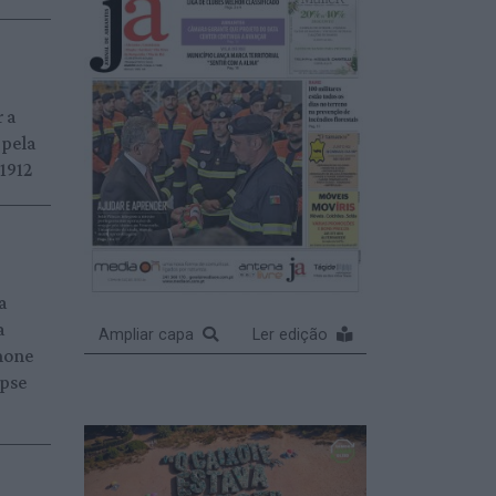
r a
 pela
 1912
a
a
Ampliar capa
Ler edição
hone
ipse