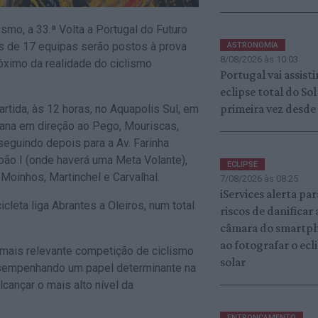
mo, a 33.ª Volta a Portugal do Futuro
as de 17 equipas serão postos à prova
ASTRONOMIA
8/08/2026 às 10:03
próximo da realidade do ciclismo
Portugal vai assisti
eclipse total do Sol
primeira vez desde
artida, às 12 horas, no Aquapolis Sul, em
vana em direção ao Pego, Mouriscas,
seguindo depois para a Av. Farinha
João I (onde haverá uma Meta Volante),
ECLIPSE
 Moinhos, Martinchel e Carvalhal.
7/08/2026 às 08:25
iServices alerta par
icleta liga Abrantes a Oleiros, num total
riscos de danificar 
câmara do smartp
ao fotografar o ecl
 mais relevante competição de ciclismo
solar
esempenhando um papel determinante na
cançar o mais alto nível da
ENTRONCAMENTO