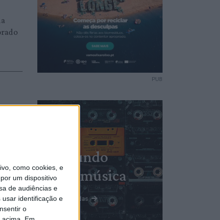
da
orado
PUB
da
do
atuito
Mundo
vo, como cookies, e
da música
por um dispositivo
sa de audiências e
usar identificação e
Ver todas
nsentir o
o acima. Em