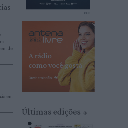
cias
PUB
a
ra
gem de
A rádio
como você gosta
Ouvir emissão
cia em
Últimas edições