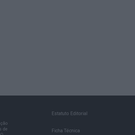
Estatuto Editorial
ação
s de
Ficha Técnica
 O