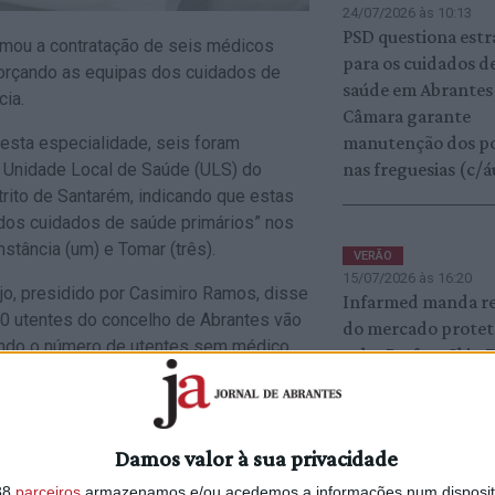
24/07/2026 às 10:13
PSD questiona estr
rmou a contratação de seis médicos
para os cuidados d
eforçando as equipas dos cuidados de
saúde em Abrantes
ia.
Câmara garante
manutenção dos p
esta especialidade, seis foram
nas freguesias (c/á
da Unidade Local de Saúde (ULS) do
rito de Santarém, indicando que estas
 dos cuidados de saúde primários” nos
stância (um) e Tomar (três).
VERÃO
15/07/2026 às 16:20
o, presidido por Casimiro Ramos, disse
Infarmed manda re
00 utentes do concelho de Abrantes vão
do mercado protet
uzindo o número de utentes sem médico
solar Perfect Skin 
mero que não quantificou.
Abrantes integraram a recém-criada
(UCSP) Plátanos, em Alferrarede, e o
ULS MÉDIO TEJO
Damos valor à sua privacidade
15/07/2026 às 10:42
(USF) Beira Tejo.
Tomar entre os pri
38
parceiros
armazenamos e/ou acedemos a informações num dispositi