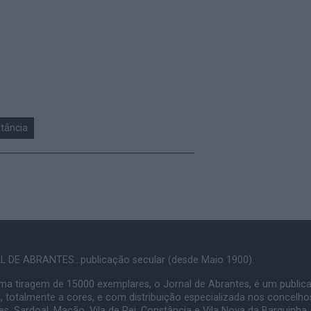
tância
 DE ABRANTES...publicação secular (desde Maio 1900).
a tiragem de 15000 exemplares, o Jornal de Abrantes, é um public
, totalmente a cores, e com distribuição especializada nos concelho
s, Sardoal, Mação, Vila de Rei, Constância e Vila Nova da Barquinha.