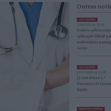
Outras notí
ULS LEZÍRIA
7/08/2026 às 10:06
Projeto-piloto test
aplicação ISBAR pa
uniformizar passa
turno
ULS LEZÍRIA
29/07/2026 às 12:28
Já tem data o 1.º
Encontro de Litera
Saúde
MÉDICOS FAMÍLIA