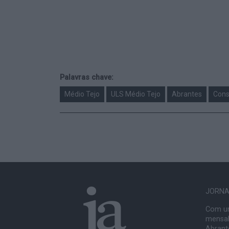
Palavras chave:
Médio Tejo
ULS Médio Tejo
Abrantes
Cons
JORNAL
Com um
mensal
Abrante