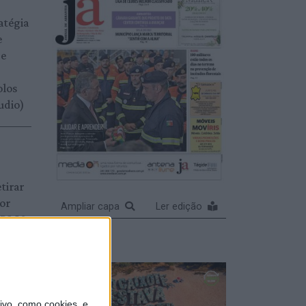
atégia
e
 e
olos
udio)
tirar
or
Ampliar capa
Ler edição
FPS 50
meiros
vo, como cookies, e