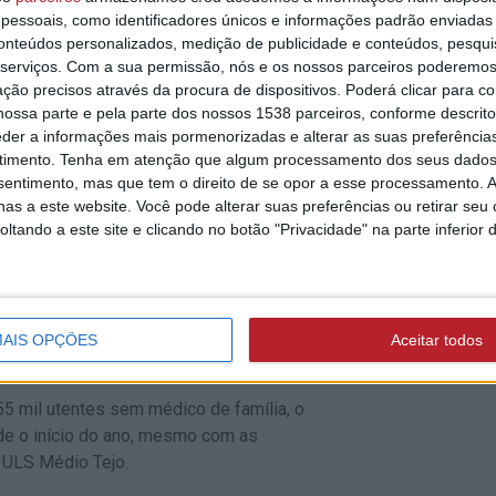
hospitais europeus
ião do executivo municipal de Abrantes
essoais, como identificadores únicos e informações padrão enviadas 
conteúdos personalizados, medição de publicidade e conteúdos, pesqui
utilizar tecnologia
LS Médio Tejo. Estas médicas somam-se
serviços.
Com a sua permissão, nós e os nossos parceiros poderemos 
invasiva para trat
em Abrantes na preparação da USF norte
ção precisos através da procura de dispositivos. Poderá clicar para co
da dor lombar crón
ossa parte e pela parte dos nossos 1538 parceiros, conforme descrit
eder a informações mais pormenorizadas e alterar as suas preferência
ue reforçaram as equipas da USF
timento.
Tenha em atenção que algum processamento dos seus dados
Pedro de Tomar e da Pedreira),
nsentimento, mas que tem o direito de se opor a esse processamento. A
HOSPITAIS
prestar serviço nestas unidades.
as a este website. Você pode alterar suas preferências ou retirar seu
14/07/2026 às 07:58
tando a este site e clicando no botão "Privacidade" na parte inferior 
Portugal com 331 
s permitem ainda, no caso de São Pedro
hospitalares por 10
nciais que estavam a ser garantidas
habitantes em 202
média da UE é de 5
 médica colocada “iniciará funções,
AIS OPÇÕES
Aceitar todos
55 mil utentes sem médico de família, o
e o início do ano, mesmo com as
a ULS Médio Tejo.