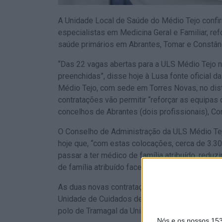
A Unidade Local de Saúde do Médio Tejo confi
especialistas em Medicina Geral e Familiar, r
saúde primários em Abrantes, Tomar e Constânc
“Das 22 vagas abertas para a ULS Médio Tejo n
preenchidas”, disse hoje à Lusa fonte oficial 
Médio Tejo, com sede em Torres Novas, no dist
contratações vão permitir “reforçar as equipas
concelhos de Abrantes (dois profissionais), Con
O Conselho de Administração da ULS Médio Tej
hoje que, “com estas colocações, cerca de 3.3
passar a ter médico de família atribuído, red
de família atribuído face ao início de 2025”, nú
As duas novas contratações direcionadas para 
Unidade de Cuidados de Saúde Personalizados 
polo de Tramagal da Unidade de Saúde Familiar 
Nós e os nossos 15