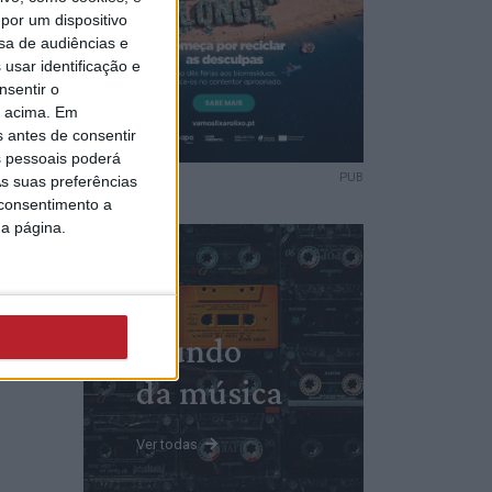
 a
por um dispositivo
sa de audiências e
 não
usar identificação e
amento
nsentir o
ica
o acima. Em
s antes de consentir
 pessoais poderá
PUB
s suas preferências
 consentimento a
da página.
camas
0 mil
4,
07
Mundo
da música
Ver todas