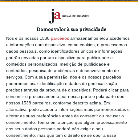
as candidaturas através do site da ACSS, pelo prazo de cinco dias
úteis.
A Unidade Local de Saúde do Médio Tejo (ULS Médio Tejo) teve
atribuídas 54 vagas para médicos recém-especialistas, no âmbito
Damos valor à sua privacidade
do novo mapa nacional de vagas destinado a profissionais que
Nós e os nossos 1538
parceiros
armazenamos e/ou acedemos
concluíram a formação especializada. A informação foi avançada
a informações num dispositivo, como cookies, e processamos
em comunicado pela ULS que acrescenta que “este reforço
dados pessoais, como identificadores únicos e informações
padrão enviadas por um dispositivo para publicidade e
representa uma oportunidade estratégica para atrair novos
conteúdos personalizados, medição de publicidade e
especialistas para os concelhos do Médio Tejo, valorizando
conteúdos, pesquisa de audiências e desenvolvimento de
simultaneamente a qualidade de vida da região, a proximidade às
serviços.
Com a sua permissão, nós e os nossos parceiros
populações e o investimento em curso no apetrechamento e
poderemos usar identificação e dados de geolocalização
modernização das unidades de saúde.”
precisos através da procura de dispositivos. Poderá clicar para
consentir o processamento por nossa parte e pela parte dos
Ainda segundo a ULA vagas destinam-se a médicos que
nossos 1538 parceiros, conforme descrito acima. Em
concluíram o internato médico e se encontram em
alternativa, pode aceder a informações mais pormenorizadas e
condições de ingressar na carreira especial médica,
alterar as suas preferências antes de consentir ou recusar o
distribuindo-se por três grandes áreas: 19 lugares em
consentimento.
Tenha em atenção que algum processamento
dos seus dados pessoais poderá não exigir o seu
Medicina Geral e Familiar, dois em Saúde Pública e 33 em
consentimento, mas que tem o direito de se opor a esse
especialidades hospitalares. Em conjunto, abrangem áreas