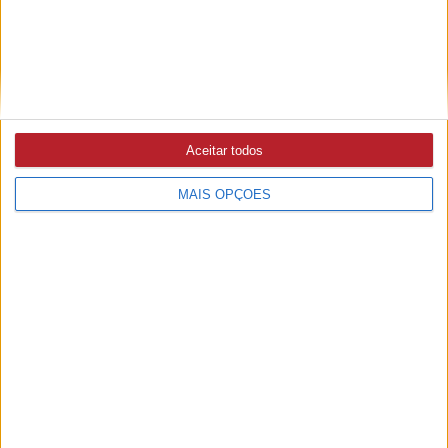
MÉDICOS FAMÍLIA
24/07/2026 às 10:13
PSD questiona estratégia para os cuidados de saúde em
Abrantes e Câmara garante manutenção dos polos nas
Aceitar todos
freguesias (c/áudio)
MAIS OPÇÕES
VERÃO
15/07/2026 às 16:20
Infarmed manda retirar do mercado protetor solar
Perfect Skin FPS 50
ULS MÉDIO TEJO
15/07/2026 às 10:42
Tomar entre os primeiros hospitais europeus a utilizar