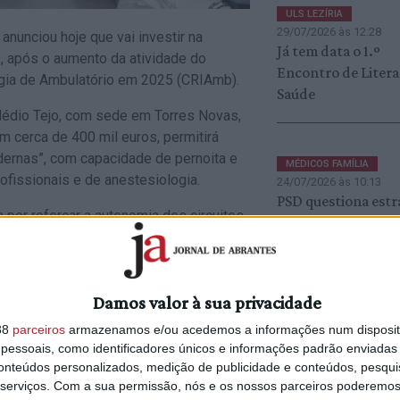
ULS LEZÍRIA
29/07/2026 às 12:28
nunciou hoje que vai investir na
Já tem data o 1.º
, após o aumento da atividade do
Encontro de Litera
rgia de Ambulatório em 2025 (CRIAmb).
Saúde
édio Tejo, com sede em Torres Novas,
em cerca de 400 mil euros, permitirá
dernas”, com capacidade de pernoita e
MÉDICOS FAMÍLIA
fissionais e de anestesiologia.
24/07/2026 às 10:13
PSD questiona estr
 por reforçar a autonomia dos circuitos
para os cuidados d
posta cirúrgica sem recurso ao
saúde em Abrantes
Câmara garante
manutenção dos p
horar. Em 2025 tivemos mais atividade,
Damos valor à sua privacidade
nas freguesias (c/á
sinais claros de que este modelo está a
38
parceiros
armazenamos e/ou acedemos a informações num dispositi
Nacional de Saúde”, afirmou o
essoais, como identificadores únicos e informações padrão enviadas 
LS Médio Tejo, Casimiro Ramos, citado
conteúdos personalizados, medição de publicidade e conteúdos, pesqui
VERÃO
serviços.
Com a sua permissão, nós e os nossos parceiros poderemos 
15/07/2026 às 16:20