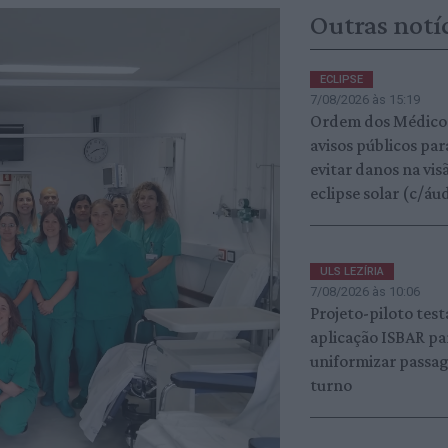
Outras notí
ECLIPSE
7/08/2026 às 15:19
Ordem dos Médico
avisos públicos par
evitar danos na vis
eclipse solar (c/áu
ULS LEZÍRIA
7/08/2026 às 10:06
Projeto-piloto test
aplicação ISBAR pa
uniformizar passa
turno