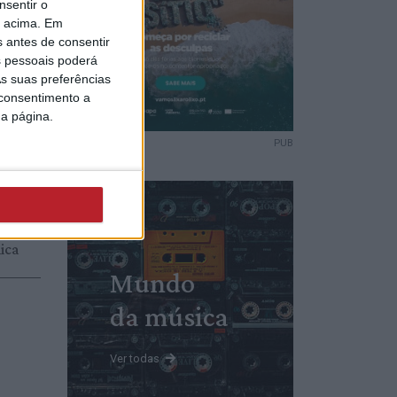
nsentir o
tirar
o acima. Em
or
s antes de consentir
FPS 50
 pessoais poderá
s suas preferências
 consentimento a
da página.
PUB
meiros
 a
 não
amento
ica
Mundo
da música
Ver todas