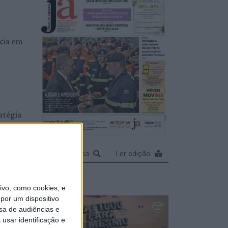
cia em
atégia
e
 e
Ampliar capa
Ler edição
olos
udio)
vo, como cookies, e
por um dispositivo
sa de audiências e
usar identificação e