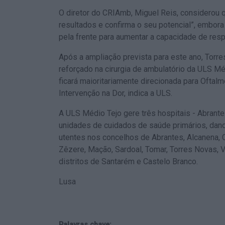
O diretor do CRIAmb, Miguel Reis, considerou q
resultados e confirma o seu potencial”, embora
pela frente para aumentar a capacidade de resp
Após a ampliação prevista para este ano, Torr
reforçado na cirurgia de ambulatório da ULS M
ficará maioritariamente direcionada para Oftalmo
Intervenção na Dor, indica a ULS.
A ULS Médio Tejo gere três hospitais - Abrante
unidades de cuidados de saúde primários, dand
utentes nos concelhos de Abrantes, Alcanena, C
Zêzere, Mação, Sardoal, Tomar, Torres Novas, V
distritos de Santarém e Castelo Branco.
Lusa
Palavras chave: