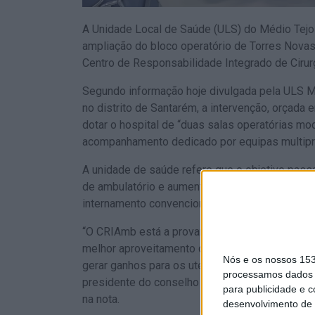
A Unidade Local de Saúde (ULS) do Médio Tejo a
ampliação do bloco operatório de Torres Novas
Centro de Responsabilidade Integrado de Ciru
Segundo informação hoje divulgada pela ULS M
no distrito de Santarém, a intervenção, orçada 
dotar o hospital de “duas salas operatórias mo
acompanhamento dedicado por equipas multipro
A unidade de saúde refere que o objetivo passa
de ambulatório e aumentar a capacidade de res
internamento convencional.
“O CRIAmb está a provar que reorganizar é mel
melhor aproveitamento da resposta cirúrgica e 
Nós e os nossos 15
gerar ganhos para os utentes e para o Serviço 
processamos dados p
presidente do conselho de administração da U
para publicidade e 
na nota.
desenvolvimento de 