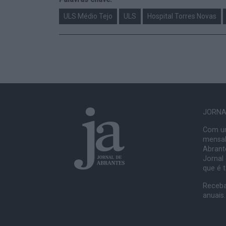
ULS Médio Tejo
ULS
Hospital Torres Novas
JORNAL
Com um
mensal
Abrante
Jornal
que é 
Receba
anuais.