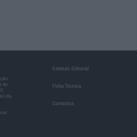
Estatuto Editorial
ação
s de
Ficha Técnica
 O
l Lda,
Contactos
uros