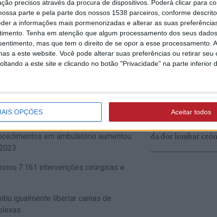
ção precisos através da procura de dispositivos. Poderá clicar para co
Infarmed manda re
os circuitos destinados a doentes
ossa parte e pela parte dos nossos 1538 parceiros, conforme descrit
do mercado protet
ternamento, concentrando diferentes
eder a informações mais pormenorizadas e alterar as suas preferência
solar Perfect Skin 
bulatório.
timento.
Tenha em atenção que algum processamento dos seus dados
nsentimento, mas que tem o direito de se opor a esse processamento. A
eral realizou 694 cirurgias em circuito
as a este website. Você pode alterar suas preferências ou retirar seu
a atividade ambulatória da
tando a este site e clicando no botão "Privacidade" na parte inferior 
ULS MÉDIO TEJO
360 intervenções.
15/07/2026 às 10:42
Tomar entre os pri
ntratualizados, com 124 intervenções
hospitais europeus
ngologia consolidou programas
AIS OPÇÕES
Aceitar todos
utilizar tecnologia
invasiva para trat
da dor lombar crón
procedimentos em ambulatório aumentou
2023.
poiou 7.161 intervenções cirúrgicas e
.
tiu igualmente libertar camas de
plexas.