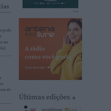
cias
PUB
s pede
a
ão no
A rádio
dio)
como você gosta
Ouvir emissão
a
ra
gem de
Últimas edições