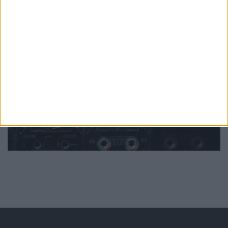
PUB
Mundo
da música
Ver todas