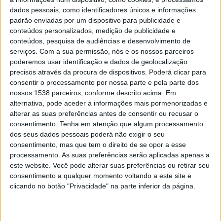
Durante o período de duração do Campeonato do Mundo,
dados pessoais, como identificadores únicos e informações
até dia 19 de julho, todos os sábados e domingos, o centro
padrão enviadas por um dispositivo para publicidade e
comercial promove um conjunto de iniciativas temáticas
conteúdos personalizados, medição de publicidade e
inspiradas no universo do futebol, “convidando famílias,
conteúdos, pesquisa de audiências e desenvolvimento de
amigos e adeptos a viverem a emoção da competição num
serviços.
Com a sua permissão, nós e os nossos parceiros
ambiente descontraído e interativo”.
poderemos usar identificação e dados de geolocalização
precisos através da procura de dispositivos. Poderá clicar para
Entre as principais atividades em destaque encontram-se o
consentir o processamento por nossa parte e pela parte dos
nossos 1538 parceiros, conforme descrito acima. Em
Campeonato de Golos, os animados Torneios de Futsoccer,
alternativa, pode aceder a informações mais pormenorizadas e
os Desafios de Matraquilhos, sessões de Troca de Cromos
alterar as suas preferências antes de consentir ou recusar o
e ainda vários Ateliers e Workshops dedicados ao
consentimento.
Tenha em atenção que algum processamento
desporto, criatividade e entretenimento.
dos seus dados pessoais poderá não exigir o seu
consentimento, mas que tem o direito de se opor a esse
Com esta iniciativa, o Torreshopping pretende “proporcionar
processamento. As suas preferências serão aplicadas apenas a
momentos de partilha e diversão, reforçando o seu
este website. Você pode alterar suas preferências ou retirar seu
posicionamento como espaço de experiências e encontro
consentimento a qualquer momento voltando a este site e
para a comunidade”.
clicando no botão "Privacidade" na parte inferior da página.
“As grandes competições desportivas têm a capacidade de
unir pessoas de diferentes gerações e interesses.