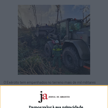
O Exército tem empenhados no terreno mais de mil militares
distribuídos por vários municípios afetados pela depressão Kristin.
De acordo com dados divulgados esta terça-feira, 3 de fevereiro, o
Exército Português revela estar com meios em quatro distritos e
13 municípios. São 1.171 militares, 102 viaturas ligeiras, 122
Damos valor à sua privacidade