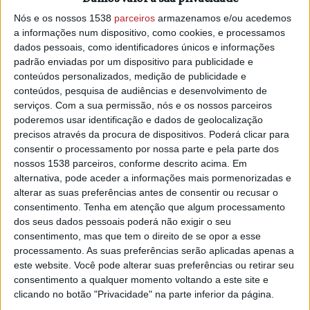
viaturas pesadas, 12 máquinas de engenharia, 15 geradores, 16
Nós e os nossos 1538
parceiros
armazenamos e/ou acedemos
motosserras, 5 terminais Starlink e 1 Módulo de Comunicações.
a informações num dispositivo, como cookies, e processamos
dados pessoais, como identificadores únicos e informações
No distrito de Santarém, o Exército mantém e reforça o
padrão enviadas por um dispositivo para publicidade e
apoio às autoridades civis, assegurando ações de
conteúdos personalizados, medição de publicidade e
comando e ligação, intervenção e limpeza, engenharia,
conteúdos, pesquisa de audiências e desenvolvimento de
vigilância e dissuasão, energia/iluminação e apoio a
serviços.
Com a sua permissão, nós e os nossos parceiros
serviços essenciais, com a finalidade de mitigar os efeitos
poderemos usar identificação e dados de geolocalização
precisos através da procura de dispositivos. Poderá clicar para
das cheias, garantir resposta imediata no terreno,
consentir o processamento por nossa parte e pela parte dos
restabelecer a mobilidade, reduzir riscos e assegurar a
nossos 1538 parceiros, conforme descrito acima. Em
continuidade de serviços essenciais.
alternativa, pode aceder a informações mais pormenorizadas e
alterar as suas preferências antes de consentir ou recusar o
Assim em Ourém está umGrupo de Comando e Ligação; 3
consentimento.
Tenha em atenção que algum processamento
Pelotões de Intervenção Remoção de Escombros e
dos seus dados pessoais poderá não exigir o seu
Limpeza.
consentimento, mas que tem o direito de se opor a esse
processamento. As suas preferências serão aplicadas apenas a
Já para Ferreira do Zêzere estão destacados um Grupo de
este website. Você pode alterar suas preferências ou retirar seu
Comando e Ligação; 7 Equipas de Intervenção
consentimento a qualquer momento voltando a este site e
Desobstrução e Limpeza; 2 Destacamentos de Engenharia;
clicando no botão "Privacidade" na parte inferior da página.
2 Módulos de energia/iluminação e 1 Módulo de