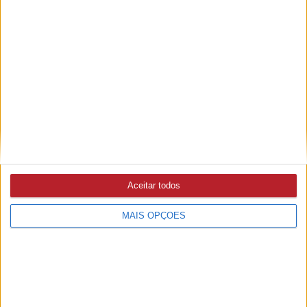
GOLEGÃ
5/08/2026 às 16:48
Casa Mendes Gonçalves compra marca de alimentação
saudável Diese
MAU TEMPO
3/08/2026 às 12:49
Governo autoriza verba de quase 80 ME para IP fazer
obras em estradas
Aceitar todos
MAIS OPÇÕES