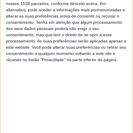
espetáculos que prevê realização de
nossos 1538 parceiros, conforme descrito acima. Em
"eventos teste"
alternativa, pode aceder a informações mais pormenorizadas e
4/04/2021 às 07:50
alterar as suas preferências antes de consentir ou recusar o
consentimento.
Tenha em atenção que algum processamento
dos seus dados pessoais poderá não exigir o seu
consentimento, mas que tem o direito de se opor a esse
processamento. As suas preferências serão aplicadas apenas a
este website. Você pode alterar suas preferências ou retirar seu
Constância: Dia do Teatro assinalado
consentimento a qualquer momento voltando a este site e
com comédia romântica “Enfim, Nós”
clicando no botão "Privacidade" na parte inferior da página.
12/03/2021 às 15:25
Teatro Virgínia vai transmitir 'online'
concertos gravados na temporada de
2020
3/03/2021 às 13:16