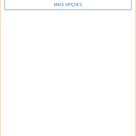
MAIS OPÇÕES
Ampliar capa
Ler edição