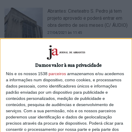
Abrantes: Cineteatro S. Pedro já tem
projeto aprovado e poderá entrar em
obra dentro de seis meses (C/ ÁUDIO)
27/04/2021 às 11:45
Damos valor à sua privacidade
Fatias de Cá regressa aos palcos
Nós e os nossos 1538
parceiros
armazenamos e/ou acedemos
20/04/2021 às 16:49
a informações num dispositivo, como cookies, e processamos
dados pessoais, como identificadores únicos e informações
padrão enviadas por um dispositivo para publicidade e
conteúdos personalizados, medição de publicidade e
conteúdos, pesquisa de audiências e desenvolvimento de
serviços.
Com a sua permissão, nós e os nossos parceiros
poderemos usar identificação e dados de geolocalização
precisos através da procura de dispositivos. Poderá clicar para
Marcelo dá luz verde a diploma sobre
consentir o processamento por nossa parte e pela parte dos