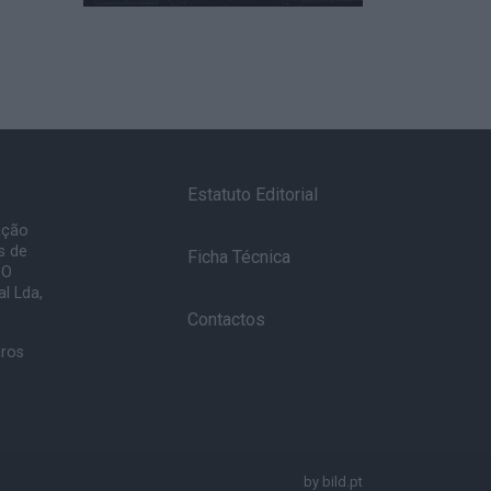
Estatuto Editorial
ação
s de
Ficha Técnica
 O
l Lda,
Contactos
uros
by
bild.pt