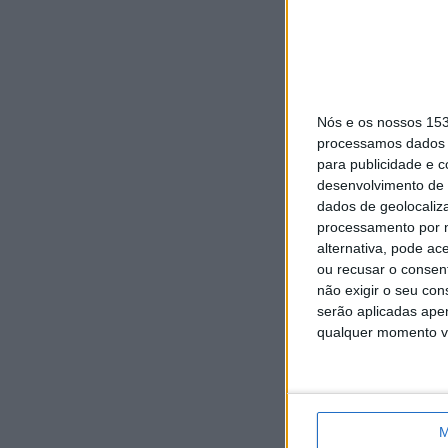
Nós e os nossos 15
processamos dados p
para publicidade e 
desenvolvimento de 
dados de geolocaliza
processamento por n
alternativa, pode ac
ou recusar o consen
não exigir o seu co
serão aplicadas apen
qualquer momento vol
M