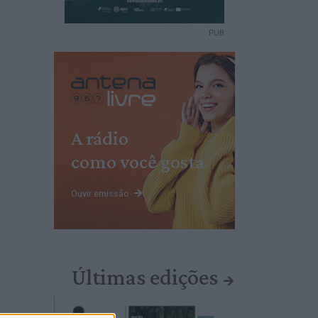
PUB
A rádio
como você gosta
Ouvir emissão
Últimas edições