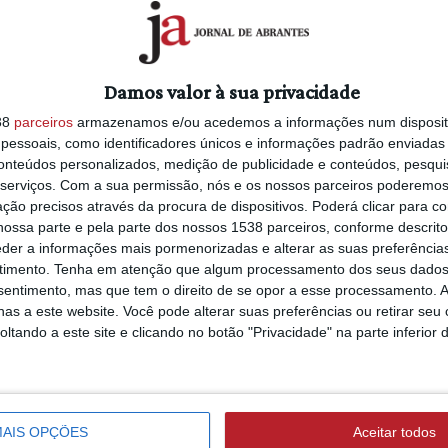
Damos valor à sua privacidade
38
parceiros
armazenamos e/ou acedemos a informações num dispositi
essoais, como identificadores únicos e informações padrão enviadas 
conteúdos personalizados, medição de publicidade e conteúdos, pesqui
serviços.
Com a sua permissão, nós e os nossos parceiros poderemos 
ção precisos através da procura de dispositivos. Poderá clicar para co
ossa parte e pela parte dos nossos 1538 parceiros, conforme descrit
eder a informações mais pormenorizadas e alterar as suas preferência
timento.
Tenha em atenção que algum processamento dos seus dados
nsentimento, mas que tem o direito de se opor a esse processamento. A
as a este website. Você pode alterar suas preferências ou retirar seu
tando a este site e clicando no botão "Privacidade" na parte inferior 
AIS OPÇÕES
Aceitar todos