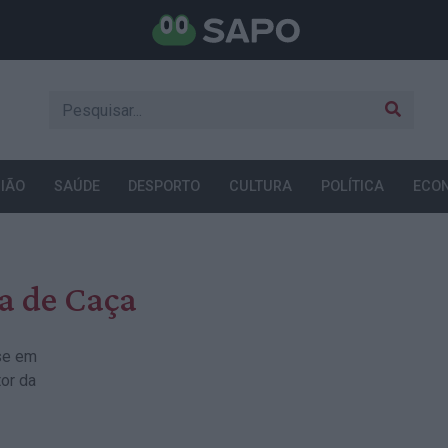
IÃO
SAÚDE
DESPORTO
CULTURA
POLÍTICA
ECO
ia de Caça
-se em
tor da