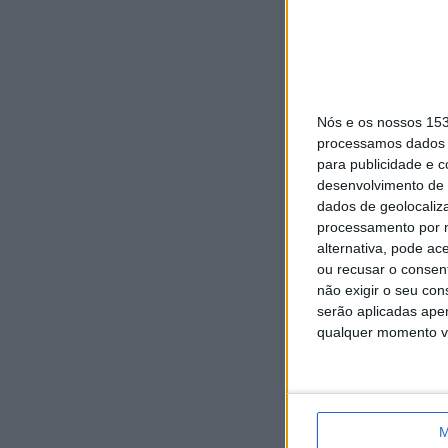
Nós e os nossos 15
processamos dados p
para publicidade e 
desenvolvimento de 
dados de geolocaliza
processamento por n
alternativa, pode ac
ou recusar o consen
não exigir o seu co
serão aplicadas apen
qualquer momento vol
M