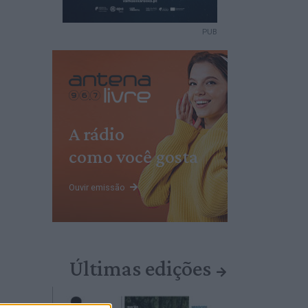
PUB
A rádio
como você gosta
Ouvir emissão
Últimas edições