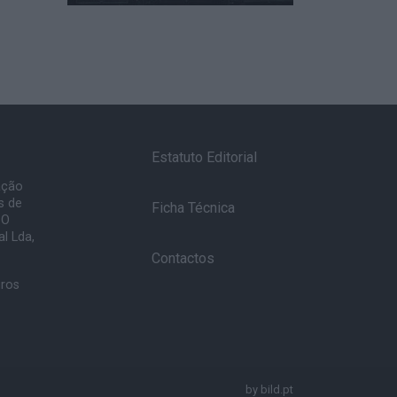
Estatuto Editorial
ação
s de
Ficha Técnica
 O
l Lda,
Contactos
uros
by
bild.pt