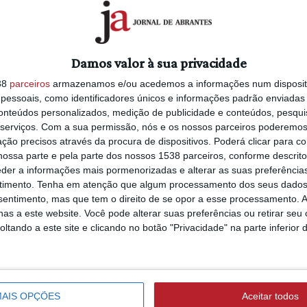
Damos valor à sua privacidade
38
parceiros
armazenamos e/ou acedemos a informações num dispositi
essoais, como identificadores únicos e informações padrão enviadas 
conteúdos personalizados, medição de publicidade e conteúdos, pesqui
serviços.
Com a sua permissão, nós e os nossos parceiros poderemos 
ção precisos através da procura de dispositivos. Poderá clicar para co
ossa parte e pela parte dos nossos 1538 parceiros, conforme descrit
eder a informações mais pormenorizadas e alterar as suas preferência
timento.
Tenha em atenção que algum processamento dos seus dados
nsentimento, mas que tem o direito de se opor a esse processamento. A
as a este website. Você pode alterar suas preferências ou retirar seu
tando a este site e clicando no botão "Privacidade" na parte inferior 
AIS OPÇÕES
Aceitar todos