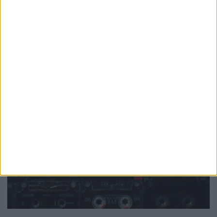
PUB
Mundo
da música
Ver todas