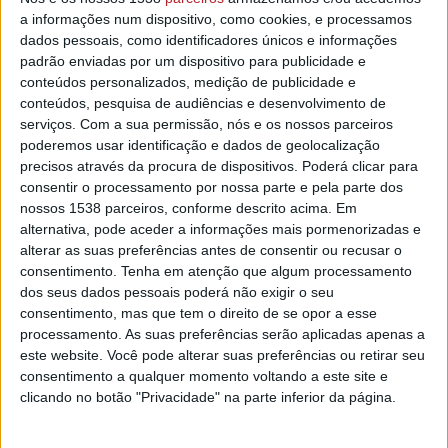
estão estáveis e em observação
a informações num dispositivo, como cookies, e processamos
hospitalar – Exército
dados pessoais, como identificadores únicos e informações
6/05/2026 às 14:49
padrão enviadas por um dispositivo para publicidade e
conteúdos personalizados, medição de publicidade e
conteúdos, pesquisa de audiências e desenvolvimento de
serviços.
Com a sua permissão, nós e os nossos parceiros
poderemos usar identificação e dados de geolocalização
precisos através da procura de dispositivos. Poderá clicar para
Exército confirma incidente no Curso
consentir o processamento por nossa parte e pela parte dos
de Paraquedismo
nossos 1538 parceiros, conforme descrito acima. Em
5/05/2026 às 15:02
alternativa, pode aceder a informações mais pormenorizadas e
alterar as suas preferências antes de consentir ou recusar o
consentimento.
Tenha em atenção que algum processamento
dos seus dados pessoais poderá não exigir o seu
consentimento, mas que tem o direito de se opor a esse
processamento. As suas preferências serão aplicadas apenas a
este website. Você pode alterar suas preferências ou retirar seu
Paraquedistas em aprontamento para
consentimento a qualquer momento voltando a este site e
missão na República Centro-Africana
clicando no botão "Privacidade" na parte inferior da página.
1/11/2025 às 12:07