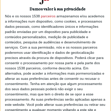
2022
20/02/2023 às 15:44
Damos valor à sua privacidade
Nós e os nossos 1538
parceiros
armazenamos e/ou acedemos
a informações num dispositivo, como cookies, e processamos
dados pessoais, como identificadores únicos e informações
padrão enviadas por um dispositivo para publicidade e
conteúdos personalizados, medição de publicidade e
conteúdos, pesquisa de audiências e desenvolvimento de
Governo garante apoio aos
serviços.
Com a sua permissão, nós e os nossos parceiros
trabalhadores da Central do Pego até
poderemos usar identificação e dados de geolocalização
ao fim de 2023
precisos através da procura de dispositivos. Poderá clicar para
15/12/2022 às 10:31
consentir o processamento por nossa parte e pela parte dos
nossos 1538 parceiros, conforme descrito acima. Em
alternativa, pode aceder a informações mais pormenorizadas e
alterar as suas preferências antes de consentir ou recusar o
consentimento.
Tenha em atenção que algum processamento
dos seus dados pessoais poderá não exigir o seu
Região Centro com 91 empresas
consentimento, mas que tem o direito de se opor a esse
"gazela" que empregam 3.875
processamento. As suas preferências serão aplicadas apenas a
pessoas
este website. Você pode alterar suas preferências ou retirar seu
consentimento a qualquer momento voltando a este site e
15/06/2022 às 12:46