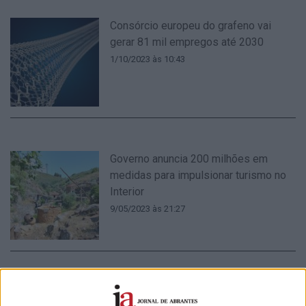
Consórcio europeu do grafeno vai
gerar 81 mil empregos até 2030
1/10/2023 às 10:43
Governo anuncia 200 milhões em
medidas para impulsionar turismo no
Interior
9/05/2023 às 21:27
NERSANT realizou 79 iniciativas em