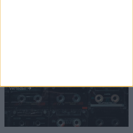
PUB
Mundo
da música
Ver todas