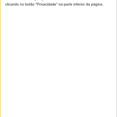
clicando no botão "Privacidade" na parte inferior da página.
FERSANT inaugura amanhã com
presença do Presidente da República
3/06/2022 às 15:29
Do Tradicional Para o Digital: As
Tendências de 2022
6/05/2022 às 16:54