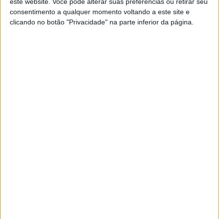
este website. Você pode alterar suas preferências ou retirar seu
consentimento a qualquer momento voltando a este site e
clicando no botão "Privacidade" na parte inferior da página.
Morreu o ator António Cordeiro, que a
televisão revelou como detetive
Claxon
31/01/2021 às 00:40
ÚLTIMA HORA: Covid-19: Ministra da
Agricultura Maria do Céu Antunes
infetada mas assintomática
22/01/2021 às 23:42