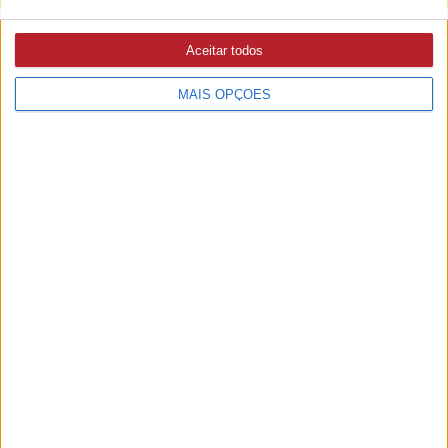
Aceitar todos
Médio Tejo: “Museus em tempos de
MAIS OPÇÕES
pandemia” juntou especialistas e
muitos participantes
13/11/2020 às 14:56
/
14
14