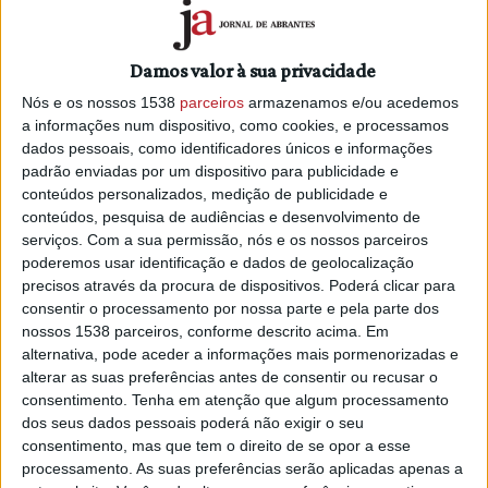
efluentes de suinicultura motivam
queixa na APA e SEPNA (C/ÁUDIO)
10/02/2021 às 19:08
Damos valor à sua privacidade
Nós e os nossos 1538
parceiros
armazenamos e/ou acedemos
a informações num dispositivo, como cookies, e processamos
dados pessoais, como identificadores únicos e informações
padrão enviadas por um dispositivo para publicidade e
CRÓNICA: A quietude inquieta, por Luís
conteúdos personalizados, medição de publicidade e
Barbosa
conteúdos, pesquisa de audiências e desenvolvimento de
serviços.
Com a sua permissão, nós e os nossos parceiros
8/02/2021 às 13:00
poderemos usar identificação e dados de geolocalização
precisos através da procura de dispositivos. Poderá clicar para
consentir o processamento por nossa parte e pela parte dos
nossos 1538 parceiros, conforme descrito acima. Em
alternativa, pode aceder a informações mais pormenorizadas e
alterar as suas preferências antes de consentir ou recusar o
consentimento.
Tenha em atenção que algum processamento
Protesto pelo futuro da Cultura
dos seus dados pessoais poderá não exigir o seu
mobilizou milhares online
consentimento, mas que tem o direito de se opor a esse
31/01/2021 às 02:30
processamento. As suas preferências serão aplicadas apenas a