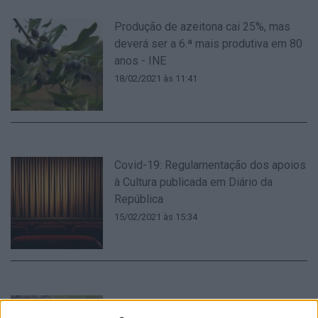
Produção de azeitona cai 25%, mas
deverá ser a 6.ª mais produtiva em 80
anos - INE
18/02/2021 às 11:41
Covid-19: Regulamentação dos apoios
à Cultura publicada em Diário da
República
15/02/2021 às 15:34
Abrantes: Alerta de descarga de