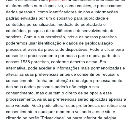
amarelo devido à chuva
a informações num dispositivo, como cookies, e processamos
14/04/2021 às 08:23
dados pessoais, como identificadores únicos e informações
padrão enviadas por um dispositivo para publicidade e
conteúdos personalizados, medição de publicidade e
conteúdos, pesquisa de audiências e desenvolvimento de
serviços.
Com a sua permissão, nós e os nossos parceiros
poderemos usar identificação e dados de geolocalização
precisos através da procura de dispositivos. Poderá clicar para
Catorze distritos do continente hoje
consentir o processamento por nossa parte e pela parte dos
sob aviso amarelo devido à chuva
nossos 1538 parceiros, conforme descrito acima. Em
9/04/2021 às 08:45
alternativa, pode aceder a informações mais pormenorizadas e
alterar as suas preferências antes de consentir ou recusar o
consentimento.
Tenha em atenção que algum processamento
dos seus dados pessoais poderá não exigir o seu
consentimento, mas que tem o direito de se opor a esse
processamento. As suas preferências serão aplicadas apenas a
este website. Você pode alterar suas preferências ou retirar seu
Aviso amarelo para 13 distritos por
consentimento a qualquer momento voltando a este site e
causa da chuva
clicando no botão "Privacidade" na parte inferior da página.
1/04/2021 às 08:44