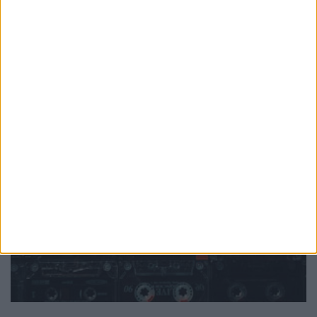
PUB
Mundo
da música
Ver todas