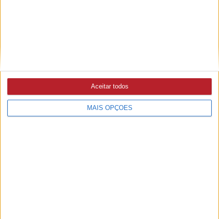
/
9
9
Aceitar todos
MAIS OPÇÕES
PUB