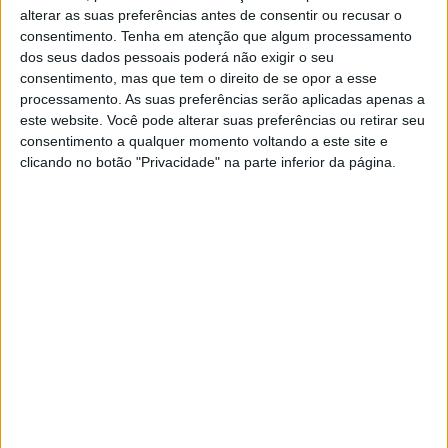
alterar as suas preferências antes de consentir ou recusar o
consentimento.
Tenha em atenção que algum processamento
dos seus dados pessoais poderá não exigir o seu
consentimento, mas que tem o direito de se opor a esse
processamento. As suas preferências serão aplicadas apenas a
Estado e agricultores assinam
este website. Você pode alterar suas preferências ou retirar seu
protocolo para proteger milho do
consentimento a qualquer momento voltando a este site e
clicando no botão "Privacidade" na parte inferior da página.
impacto dos javalis
2/09/2025 às 16:00
Sapadores ficam em pré-
posicionamento quando são proibidos
trabalhos na floresta
6/08/2025 às 12:53