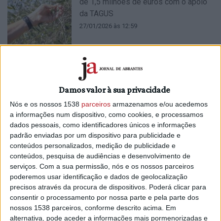
de 1,5 milhões de euros com o apoio
da TAGUS
27/01/2026 às 12:59
Concurso de mais de 300 mil euros
Damos valor à sua privacidade
visa apoiar agricultores do Ribatejo
Nós e os nossos 1538
parceiros
armazenamos e/ou acedemos
Interior
a informações num dispositivo, como cookies, e processamos
25/09/2025 às 18:46
dados pessoais, como identificadores únicos e informações
padrão enviadas por um dispositivo para publicidade e
conteúdos personalizados, medição de publicidade e
conteúdos, pesquisa de audiências e desenvolvimento de
serviços.
Com a sua permissão, nós e os nossos parceiros
poderemos usar identificação e dados de geolocalização
Associação dos Agricultores celebra
precisos através da procura de dispositivos. Poderá clicar para
hoje 40 anos de vida
consentir o processamento por nossa parte e pela parte dos
19/09/2025 às 12:56
nossos 1538 parceiros, conforme descrito acima. Em
alternativa, pode aceder a informações mais pormenorizadas e