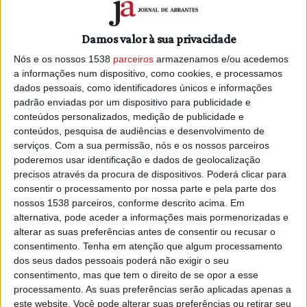
Delgado
esteve à conversa com o
Carlos
Moisés
da
Quinta do Bill
, sobre o novo tema, que a banda
Damos valor à sua privacidade
apresenta ao vivo, já esta sexta-feira, dia 15 em Bemposta
Nós e os nossos 1538
parceiros
armazenamos e/ou acedemos
- Abrantes, às 23h00.
a informações num dispositivo, como cookies, e processamos
dados pessoais, como identificadores únicos e informações
Num contexto geopolítico difícil, em que o ritmo das
padrão enviadas por um dispositivo para publicidade e
notícias nos traz à lembrança todo um contexto de guerra e
conteúdos personalizados, medição de publicidade e
sofrimento em diferentes partes do globo, bem como, a
conteúdos, pesquisa de audiências e desenvolvimento de
serviços.
Com a sua permissão, nós e os nossos parceiros
forma como violência e a falta de empatia pelo próximo se
poderemos usar identificação e dados de geolocalização
vai tornando mais evidente, a Quinta do Bill dá o mote para
precisos através da procura de dispositivos. Poderá clicar para
refletirmos e darmos verdadeira atenção ao mais
consentir o processamento por nossa parte e pela parte dos
importante: às pessoas e às relações, fazendo do Amor o
nossos 1538 parceiros, conforme descrito acima. Em
seu elo de ligação nas suas múltiplas formas de existência
alternativa, pode aceder a informações mais pormenorizadas e
e ação.
alterar as suas preferências antes de consentir ou recusar o
consentimento.
Tenha em atenção que algum processamento
dos seus dados pessoais poderá não exigir o seu
“Acredita no Amor é um grito de esperança, é uma ode à
consentimento, mas que tem o direito de se opor a esse
dignidade da vida humana. Eu acredito no Amor.”
-
Carlos
processamento. As suas preferências serão aplicadas apenas a
Moisés.
este website. Você pode alterar suas preferências ou retirar seu