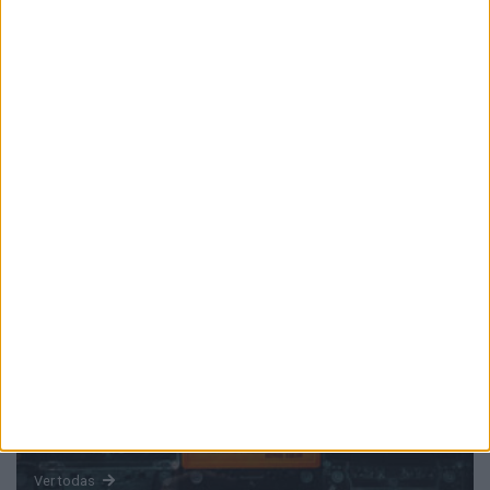
PUB
Mundo
da música
Ver todas