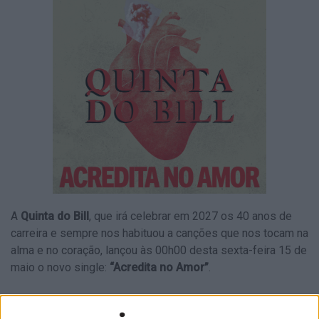
A
Quinta do Bill
, que irá celebrar em 2027 os 40 anos de
carreira e sempre nos habituou a canções que nos tocam na
alma e no coração, lançou às 00h00 desta sexta-feira 15 de
maio o novo single:
“Acredita no Amor”
.
A rádio
Antena Livre
associou-se a este lançamento
nacional e estreou à meia-noite a nova canção e o
Paulo