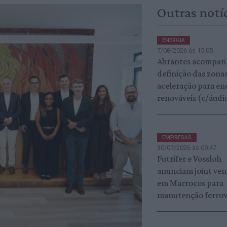
Outras notí
ENERGIA
7/08/2026 às 15:05
Abrantes acompan
definição das zona
aceleração para en
renováveis (c/áudi
EMPRESAS
30/07/2026 às 09:47
Futrifer e Vossloh
anunciam joint ven
em Marrocos para
manutenção ferrov