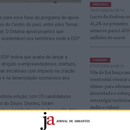
MERCADO
29/07/2026 às 09:14
Lucro da Endesa s
ras para nova fase do programa de apoio
41,2% no primeiro
 do Centro do país, entre eles Tomar,
semetre para 1.470
oal. O Entama apoia projetos que
milhões de euros
sustentável nos territórios onde a EDP
EDP indica que acaba de lançar a
TURISMO
 dirigido a empreendedores, startups,
27/07/2026 às 09:13
ar iniciativas com impacto na criação
Vila de Rei lança m
is e na dinamização económica dos
territorial «Sentir
Alma» para afirma
identidade e refor
última edição, com 25 candidaturas
estratégia turística
ão do Douro. Destes, foram
áudio e vídeo)
ados em Vila Pouca de Aguiar (2), Alijó
ersidade de iniciativas e o potencial
VILA DE REI