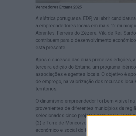
Vencedores Entama 2025
A elétrica portuguesa, EDP, vai abrir candidatu
a empreendedores locais em mais 12 municípios
Abrantes, Ferreira do Zêzere, Vila de Rei, Sard
contribuem para o desenvolvimento económico 
está presente.
Após o sucesso das duas primeiras edições, a 
terceira edição do Entama, um programa ibérico
associações e agentes locais. O objetivo é apoi
de emprego, na valorização dos recursos loca
territórios.
O dinamismo empreendedor foi bem visível na 
provenientes de diferentes municípios da regi
selecionados cinco projetos para apoio, localiz
(2) e Torre de Moncorvo (1), o que reflete a div
económico e social do território.