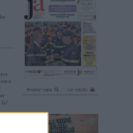
obe
arca
 com a
r
Ampliar capa
Ler edição
çar
 (c/