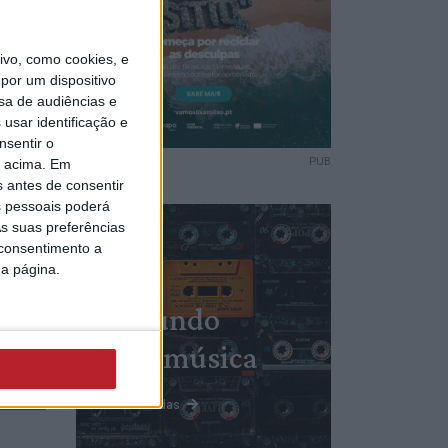
vo, como cookies, e
por um dispositivo
sa de audiências e
usar identificação e
a
nsentir o
PUB
o acima. Em
s antes de consentir
 pessoais poderá
s suas preferências
 consentimento a
da página.
nida
Mundo
novos
da música
 (c/
Ver todas