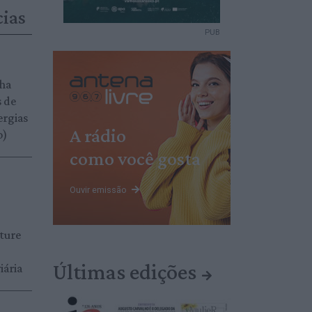
cias
PUB
ha
s de
ergias
A rádio
o)
como você gosta
Ouvir emissão
ture
Últimas edições
iária