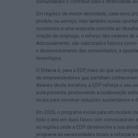
comunidades e contribuir para a atratividade dos
Em regiões de menor densidade, cada novo pro
produto ou serviço, mas também novas oportu
económico e uma resposta concreta ao desafio
criação de emprego, o reforço das cadeias de v
Adicionalmente, são valorizados fatores como 
o desenvolvimento das comunidades, a igualdad
tecnológica.
O Entama é, para a EDP, mais do que um progr
de empreendedores que partilham conhecimento
Através desta iniciativa, a EDP reforça o seu 
está presente, promovendo a colaboração entr
locais para construir soluções sustentáveis e 
Em 2026, o programa evolui para um modelo mai
todo o ano em duas fases com convocatórias esp
as regiões onde a EDP desenvolve a sua ativi
programa às necessidades locais e reforçar a i