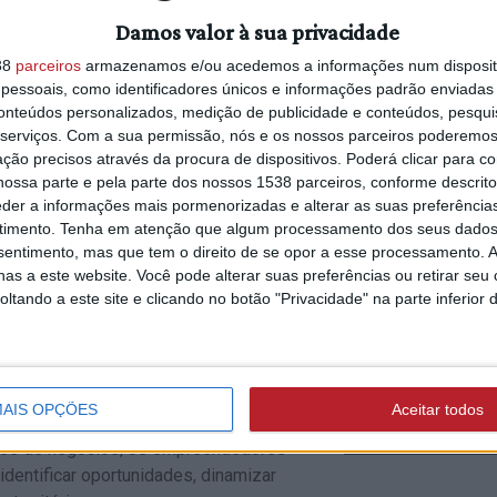
– com prazo de candidaturas até 30 de
23/07/2026 às 12:19
Damos valor à sua privacidade
Sessão de
 territórios no Centro do país,
38
parceiros
armazenamos e/ou acedemos a informações num dispositi
Esclarecimento vai
l, Sertã,
Tomar
,
Abrantes
,
Ferreira do
essoais, como identificadores únicos e informações padrão enviadas 
apresentar
, Pampilhosa da Serra e Figueiró dos
conteúdos personalizados, medição de publicidade e conteúdos, pesqui
oportunidades de
que contribuam para o desenvolvimento
serviços.
Com a sua permissão, nós e os nossos parceiros poderemos 
financiamento par
s.
ção precisos através da procura de dispositivos. Poderá clicar para co
empresas
ossa parte e pela parte dos nossos 1538 parceiros, conforme descrit
 financiamento até 20.000 euros, bem
eder a informações mais pormenorizadas e alterar as suas preferência
ão numa rede de colaboração que visa
timento.
Tenha em atenção que algum processamento dos seus dados
nsentimento, mas que tem o direito de se opor a esse processamento. A
razo. As candidaturas devem ser
ABRANTES
as a este website. Você pode alterar suas preferências ou retirar seu
rograma, onde se encontram disponíveis
23/07/2026 às 09:55
tando a este site e clicando no botão "Privacidade" na parte inferior 
Câmara aprova
loteamento na Ave
Aquapolis com 66 
fogos habitacionais
omo um vetor essencial de
AIS OPÇÕES
Aceitar todos
áudio)
endo o papel dos empreendedores como
ores de negócios, os empreendedores
dentificar oportunidades, dinamizar