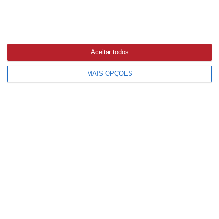
ABRANTES
14/07/2026 às 14:47
Clube Náutico promove «Semana Aberta e Treinos de
Captação» para novos atletas de basquetebol
Aceitar todos
MAIS OPÇÕES
GINÁSTICA ARTÍSTICA
8/07/2026 às 15:37
Tiago Botequilha é Campeão Nacional de Salto e Náutico
de Abrantes conquista 10 pódios (c/fotos)
GINÁSTICA ARTÍSTICA
5/07/2026 às 12:22
Diana Rainho Gil sagra-se vice-campeã nacional pela
segunda vez