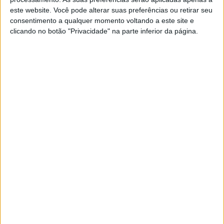
ainda que Luana Gaspar, avançada do Benfica e natural da
este website. Você pode alterar suas preferências ou retirar seu
Sertã é uma das convocadas para representar Portugal
consentimento a qualquer momento voltando a este site e
neste Torneio.
clicando no botão "Privacidade" na parte inferior da página.
Rui Antunes, vice-presidente da Câmara Municipal da Sertã
e vereador com pelouro do Desporto e Associativismo,
destaca a importância da realização de vários jogos deste
Torneio na Sertã, não só “pela experiência desportiva
inigualável para estes jovens”, assim como o incentivo ao
futebol no feminino e a “relevância do evento em si,
colocando a Sertã no mapa dos torneios da UEFA, símbolo
máximo do Futebol Europeu.”
Os Torneios de Desenvolvimento da UEFA realizam-se
desde 2012, sempre com quatro equipas, o que permite às
seleções jovens jogos competitivos e de alta intensidade.
Além disso, e de acordo com a página oficial da UEFA,
estes jogos são também fundamentais “para preparar o
caminho para os jogadores passarem para o escalão de
Sub-17, no qual se inicial as competições da UEFA.”