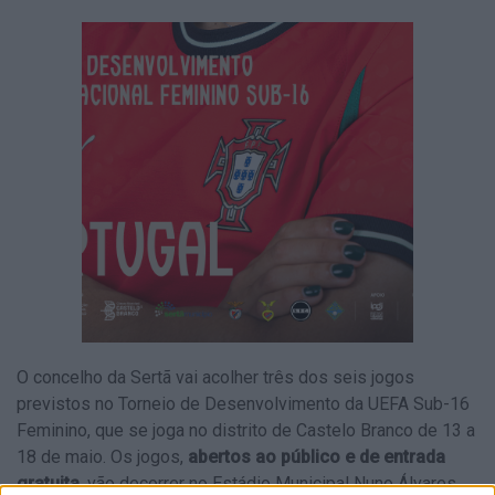
O concelho da Sertã vai acolher três dos seis jogos
previstos no Torneio de Desenvolvimento da UEFA Sub-16
Feminino, que se joga no distrito de Castelo Branco de 13 a
18 de maio. Os jogos,
abertos ao público e de entrada
gratuita
, vão decorrer no Estádio Municipal Nuno Álvares