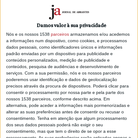
Pereira, em Cernache do Bonjardim, e no Campo de Jogos
Dr. Marques dos Santos, na Sertã.
Em torneio encontram-se quatro seleções:
Portugal,
Damos valor à sua privacidade
Bélgica, França e Alemanha
. O concelho da Sertã irá
Nós e os nossos 1538
parceiros
armazenamos e/ou acedemos
acolher três jogos, de acordo com o seguinte calendário:
a informações num dispositivo, como cookies, e processamos
dados pessoais, como identificadores únicos e informações
- Dia 13 de maio, às 11H: Bélgica X França - Estádio
padrão enviadas por um dispositivo para publicidade e
Municipal Nuno Álvares Pereira, Cernache do Bonjardim;
conteúdos personalizados, medição de publicidade e
conteúdos, pesquisa de audiências e desenvolvimento de
- Dia 18 de maio, às 11H: Alemanha x Bélgica - Estádio
serviços.
Com a sua permissão, nós e os nossos parceiros
Municipal Nuno Álvares Pereira, Cernache do
poderemos usar identificação e dados de geolocalização
Bonjardim;
precisos através da procura de dispositivos. Poderá clicar para
consentir o processamento por nossa parte e pela parte dos
- Dia 18 de maio, às 16H: França x Portugal - Campos de
nossos 1538 parceiros, conforme descrito acima. Em
Jogos Dr. Marques dos Santos, Sertã.
alternativa, pode aceder a informações mais pormenorizadas e
alterar as suas preferências antes de consentir ou recusar o
Antes deste jogo na Sertã, a Seleção Portuguesa defronta a
consentimento.
Tenha em atenção que algum processamento
13 de maio a seleção Alemã, em Alcains, e a 15 de maio, a
dos seus dados pessoais poderá não exigir o seu
consentimento, mas que tem o direito de se opor a esse
seleção Belga, na cidade de Castelo Branco. De referir
processamento. As suas preferências serão aplicadas apenas a