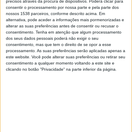
precisos através da procura de dispositivos. Poderá clicar para
consentir o processamento por nossa parte e pela parte dos
nossos 1538 parceiros, conforme descrito acima. Em
alternativa, pode aceder a informações mais pormenorizadas e
Marco Cadete, diretor desportivo Os Esparteiros
alterar as suas preferências antes de consentir ou recusar o
consentimento.
Tenha em atenção que algum processamento
dos seus dados pessoais poderá não exigir o seu
consentimento, mas que tem o direito de se opor a esse
processamento. As suas preferências serão aplicadas apenas a
(considerado homem do jogo pela
Capucho, Os Esparteiros
este website. Você pode alterar suas preferências ou retirar seu
equipa da Antena Livre)
consentimento a qualquer momento voltando a este site e
clicando no botão "Privacidade" na parte inferior da página.
Leonardo, Carvoeiro