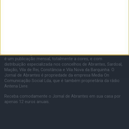
JORNAL DE ABRANTES...publicação secular (desde Maio 1900).
Com uma tiragem de 15000 exemplares, o Jornal de Abrantes,
é um publicação mensal, totalmente a cores, e com
distribuição especializada nos concelhos de Abrantes, Sardoal,
Mação, Vila de Rei, Constância e Vila Nova da Barquinha. O
Jornal de Abrantes é propriedade da empresa Media On
Comunicação Social Lda, que é também proprietária da rádio
Antena Livre.
Receba comodamente o Jornal de Abrantes em sua casa por
apenas 12 euros anuais.