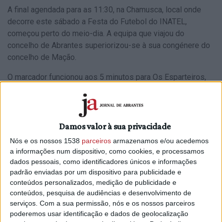
A final agendada para as 11:30, na Chamusca, local onde
decorre este sábado a Festa do Futebol do INATEL,
começou perto do meio-dia. A equipa que viajou do
concelho de Abrantes superiorizou-se à sua congénere do
concelho de Mação.
O marcador funcionou aos 5 minutos para Os Esparteiros,
através de Luciano, e Hugo Almeida, aos 58 minutos,
aumentou para 2-0.
O Carvoeiro reduziu por João Filipe aos 90+2, mas já não
Damos valor à sua privacidade
foi a tempo de tentar o empate para empurrar o jogo para as
Nós e os nossos 1538
parceiros
armazenamos e/ou acedemos
grandes penalidades.
a informações num dispositivo, como cookies, e processamos
dados pessoais, como identificadores únicos e informações
No final foi Jocel, capitão da equipa mourisquense, a
padrão enviadas por um dispositivo para publicidade e
levantar, pela primeira vez na história do clube e da
conteúdos personalizados, medição de publicidade e
freguesia, a taça de campeão da Liga 2 ou Liga de
conteúdos, pesquisa de audiências e desenvolvimento de
Reconhecimento do INATEL.
serviços.
Com a sua permissão, nós e os nossos parceiros
poderemos usar identificação e dados de geolocalização