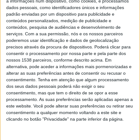
a informações num dispositivo, como cookies, e processamos
horas, no Centro de Negócios, em Atalaia.
dados pessoais, como identificadores únicos e informações
padrão enviadas por um dispositivo para publicidade e
Em prova, vão estar o Troféu Nacional Perícia/Slalom 2017, o
conteúdos personalizados, medição de publicidade e
Troféu Nacional Clássicos e Originais e o Troféu Perícias Centro
conteúdos, pesquisa de audiências e desenvolvimento de
e Sul.
serviços.
Com a sua permissão, nós e os nossos parceiros
poderemos usar identificação e dados de geolocalização
precisos através da procura de dispositivos. Poderá clicar para
consentir o processamento por nossa parte e pela parte dos
nossos 1538 parceiros, conforme descrito acima. Em
alternativa, pode aceder a informações mais pormenorizadas e
alterar as suas preferências antes de consentir ou recusar o
consentimento.
Tenha em atenção que algum processamento
dos seus dados pessoais poderá não exigir o seu
consentimento, mas que tem o direito de se opor a esse
processamento. As suas preferências serão aplicadas apenas a
este website. Você pode alterar suas preferências ou retirar seu
consentimento a qualquer momento voltando a este site e
clicando no botão "Privacidade" na parte inferior da página.