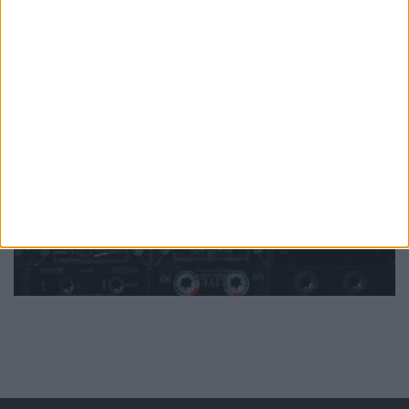
PUB
Mundo
da música
Ver todas