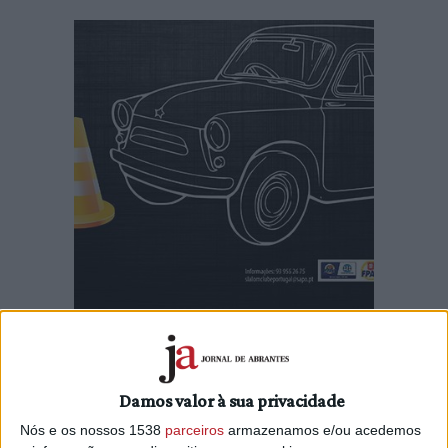
Vila nova da Barquinha recebe este domingo, dia 21 de maio,
uma prova de perícia automóvel, organizada pelo Slalom Clube
de Portugal.
Damos valor à sua privacidade
Nós e os nossos 1538
parceiros
armazenamos e/ou acedemos
Segundo informação do Município, a prova inicia-se, às 14