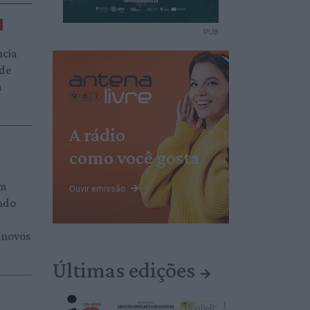
PUB
ncia
 de
a
A rádio
como você gosta
am
Ouvir emissão
ndo
 novos
Últimas edições