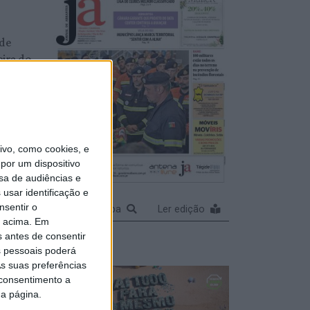
nde
eira do
 obra
cluída
vo, como cookies, e
por um dispositivo
sa de audiências e
usar identificação e
nsentir o
eira do
Ampliar capa
Ler edição
o acima. Em
s antes de consentir
A nem
 pessoais poderá
o (c/
s suas preferências
 consentimento a
da página.