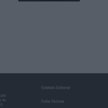
Estatuto Editorial
ação
s de
Ficha Técnica
 O