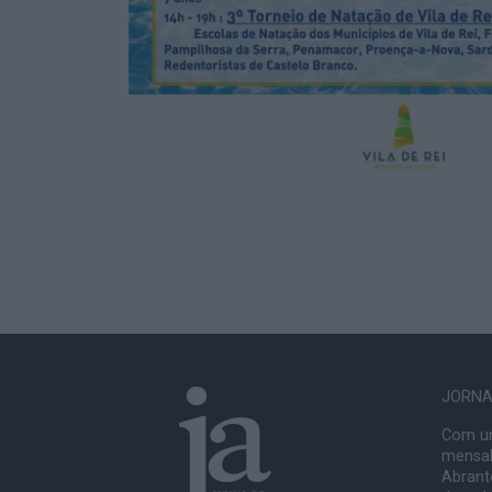
JORNAL
Com um
mensal
Abrante