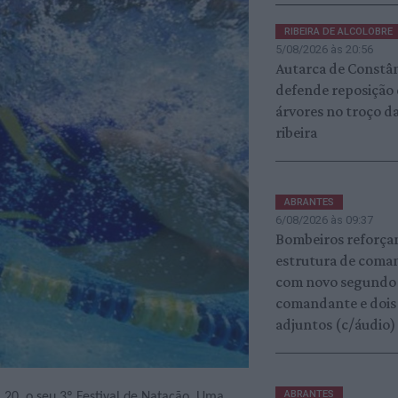
RIBEIRA DE ALCOLOBRE
5/08/2026 às 20:56
Autarca de Constâ
defende reposição
árvores no troço d
ribeira
ABRANTES
6/08/2026 às 09:37
Bombeiros reforç
estrutura de coma
com novo segundo
comandante e dois
adjuntos (c/áudio)
ABRANTES
a 20, o seu 3º Festival de Natação. Uma