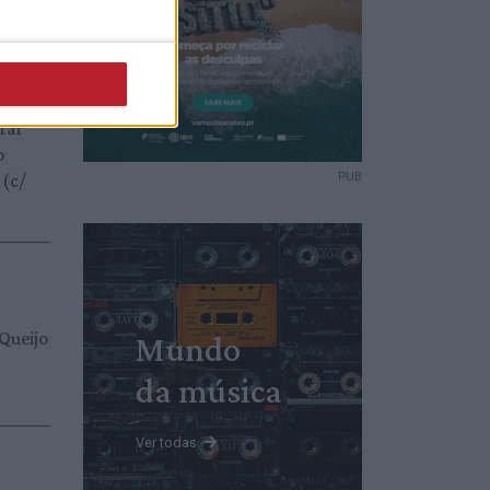
 mais
uros
rar
o
 (c/
PUB
 Queijo
Mundo
da música
Ver todas