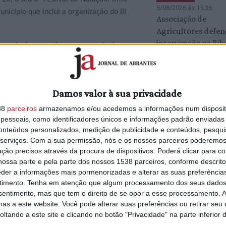
5/08/2026 às 15:36
nicípio que inclui a organização do III
Associação de
Agricultores defe
intervenção na Rib
 evento é composto por uma aula de
Alcolobre e diz que
 uma aula conjunta entre os alunos da Escola
ainda não está con
(c/áudio)
ção de Vila de Rei, com a receção das
Damos valor à sua privacidade
om o início do Torneio previsto para as 15
38
parceiros
armazenamos e/ou acedemos a informações num dispositi
essoais, como identificadores únicos e informações padrão enviadas 
ABRANTES
5/08/2026 às 11:31
conteúdos personalizados, medição de publicidade e conteúdos, pesqui
nicípios de Vila de Rei, Ferreira do
Autarquia diz que
serviços.
Com a sua permissão, nós e os nossos parceiros poderemos 
Proença-a-Nova, Sardoal e do C.S. Padres
ção precisos através da procura de dispositivos. Poderá clicar para co
intervenção na Rib
ossa parte e pela parte dos nossos 1538 parceiros, conforme descrit
Alcolobre não foi
eder a informações mais pormenorizadas e alterar as suas preferência
licenciada pela AP
timento.
Tenha em atenção que algum processamento dos seus dados
sabia da intervençã
nsentimento, mas que tem o direito de se opor a esse processamento. A
áudio)
as a este website. Você pode alterar suas preferências ou retirar seu
tando a este site e clicando no botão "Privacidade" na parte inferior 