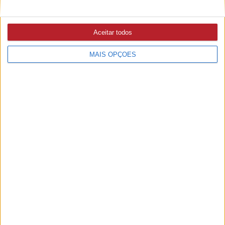
Aceitar todos
MAIS OPÇÕES
PUB
A rádio
como você gosta
Ouvir emissão