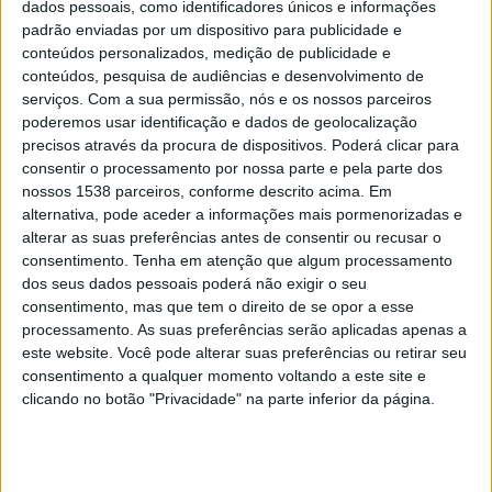
dados pessoais, como identificadores únicos e informações
suas imediações, encontram-se vários equipamentos de
padrão enviadas por um dispositivo para publicidade e
apoio, incluindo estacionamento, zonas verdes, áreas de
conteúdos personalizados, medição de publicidade e
lazer, parque de merendas, estabelecimentos de
conteúdos, pesquisa de audiências e desenvolvimento de
restauração e bebidas, parque de campismo e instalações
serviços.
Com a sua permissão, nós e os nossos parceiros
sanitárias. A localização também oferece fácil acesso a
poderemos usar identificação e dados de geolocalização
precisos através da procura de dispositivos. Poderá clicar para
outras infraestruturas, tornando a experiência dos
consentir o processamento por nossa parte e pela parte dos
visitantes mais confortável e agradável.
nossos 1538 parceiros, conforme descrito acima. Em
alternativa, pode aceder a informações mais pormenorizadas e
A Praia Fluvial de Constância disponibiliza diversas
alterar as suas preferências antes de consentir ou recusar o
comodidades para garantir o conforto dos seus visitantes,
consentimento.
Tenha em atenção que algum processamento
nomeadamente chuveiros, lava-pés, chapéus de Sol e uma
dos seus dados pessoais poderá não exigir o seu
pérgula para sombra.
consentimento, mas que tem o direito de se opor a esse
processamento. As suas preferências serão aplicadas apenas a
O projeto da Praia Fluvial de Constância “cumpre todos os
este website. Você pode alterar suas preferências ou retirar seu
requisitos relativos à qualidade das águas balneares e à
consentimento a qualquer momento voltando a este site e
assistência a banhistas”. À semelhança dos anos
clicando no botão "Privacidade" na parte inferior da página.
anteriores, a praia contará com um programa de animação,
“cujos detalhes serão divulgados oportunamente. Este
compromisso com a qualidade e a segurança, juntamente