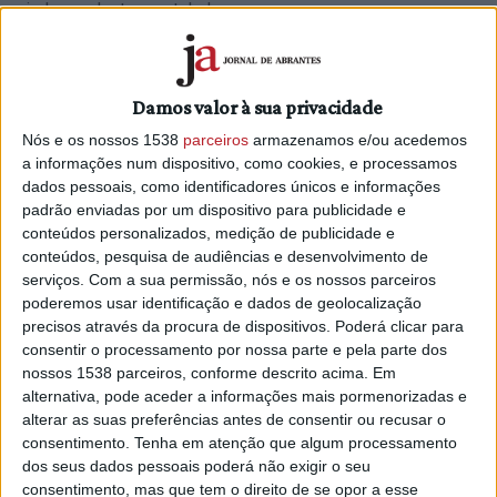
ainda pendentes no talude.
“Estamos a colocar areia e a repor a vedação que existia ao
longo do talude”, disse hoje à Lusa o presidente da Câmara
Damos valor à sua privacidade
de Constância, Sérgio Oliveira, indicando que a praia “não
abrirá em pleno” devido aos danos causados pela subida
Nós e os nossos 1538
parceiros
armazenamos e/ou acedemos
do rio.
a informações num dispositivo, como cookies, e processamos
dados pessoais, como identificadores únicos e informações
Segundo o autarca, falta executar o reforço do talude com
padrão enviadas por um dispositivo para publicidade e
pedra de enrocamento e reconstruir a rampa de acesso
conteúdos personalizados, medição de publicidade e
conteúdos, pesquisa de audiências e desenvolvimento de
para pessoas com mobilidade reduzida, estruturas
serviços.
Com a sua permissão, nós e os nossos parceiros
destruídas pelas cheias registadas em fevereiro no distrito
poderemos usar identificação e dados de geolocalização
de Santarém.
precisos através da procura de dispositivos. Poderá clicar para
consentir o processamento por nossa parte e pela parte dos
“Foi nosso entendimento que não tínhamos tempo para
nossos 1538 parceiros, conforme descrito acima. Em
resolver essas duas situações antes da época balnear e
alternativa, pode aceder a informações mais pormenorizadas e
optámos por não fazer algo à pressa, mas pensar numa
alterar as suas preferências antes de consentir ou recusar o
solução estruturada”, afirmou.
consentimento.
Tenha em atenção que algum processamento
dos seus dados pessoais poderá não exigir o seu
As intervenções já executadas para garantir a abertura da
consentimento, mas que tem o direito de se opor a esse