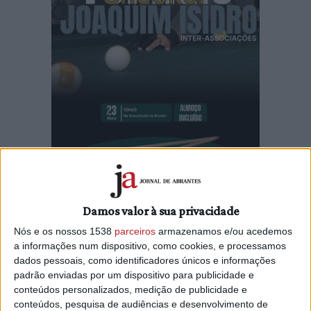
Damos valor à sua privacidade
A ARCD Aivado, com o apoio do Município de Vila de Rei,
organiza, no próximo sábado, dia 23 de maio, a partir das
Nós e os nossos 1538
parceiros
armazenamos e/ou acedemos
10h00, mais uma edição do Torneio de Snooker
a informações num dispositivo, como cookies, e processamos
Interassociações.
dados pessoais, como identificadores únicos e informações
padrão enviadas por um dispositivo para publicidade e
A atividade, que comemora este ano a sua XXIX edição, faz
conteúdos personalizados, medição de publicidade e
conteúdos, pesquisa de audiências e desenvolvimento de
parte do programa das Jornadas Desportivas do concelho