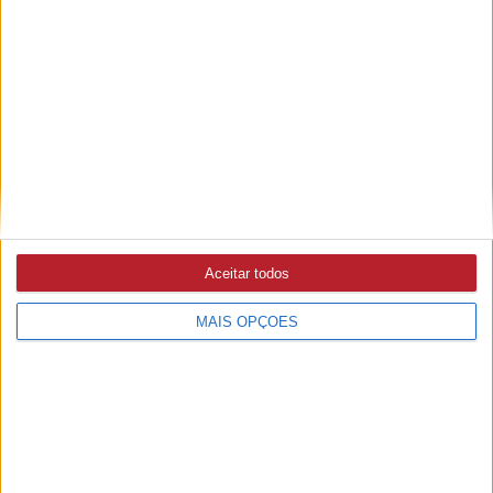
PUB
A rádio
Aceitar todos
como você gosta
MAIS OPÇÕES
Ouvir emissão
Últimas edições