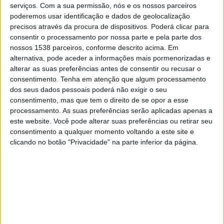
serviços.
Com a sua permissão, nós e os nossos parceiros
de Vila de Rei e promete um dia repleto de
poderemos usar identificação e dados de geolocalização
companheirismo e socialização.
precisos através da procura de dispositivos. Poderá clicar para
consentir o processamento por nossa parte e pela parte dos
Inscrições e mais informações através do número 919 137
nossos 1538 parceiros, conforme descrito acima. Em
620 ou
arcd.aivado@gmail.com
.
alternativa, pode aceder a informações mais pormenorizadas e
alterar as suas preferências antes de consentir ou recusar o
consentimento.
Tenha em atenção que algum processamento
dos seus dados pessoais poderá não exigir o seu
Palavras chave:
consentimento, mas que tem o direito de se opor a esse
processamento. As suas preferências serão aplicadas apenas a
Vila de Rei
Torneio de Snooker
ARCD Aivado
este website. Você pode alterar suas preferências ou retirar seu
consentimento a qualquer momento voltando a este site e
Outras notícias
clicando no botão "Privacidade" na parte inferior da página.
AMBIENTE
8/08/2026 às 19:53
APA confirma intervenção «à revelia» na Ribeira de
Alcolobre e exige restauro