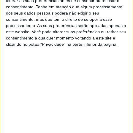
alterar as suas preferências antes de consentir ou recusar o
consentimento.
Tenha em atenção que algum processamento
dos seus dados pessoais poderá não exigir o seu
consentimento, mas que tem o direito de se opor a esse
processamento. As suas preferências serão aplicadas apenas a
este website. Você pode alterar suas preferências ou retirar seu
consentimento a qualquer momento voltando a este site e
clicando no botão "Privacidade" na parte inferior da página.
Por sua vez, João Amorim, administrador da Fundação
Oriente, sublinhou que o memorando representa mais um
passo no fortalecimento dos laços históricos e culturais
entre Portugal e a Índia.
“Este acordo estabelece a realização conjunta de
atividades culturais e artísticas, nomeadamente através da
atribuição do prémio que a Fundação Oriente na Índia
concede anualmente aos jovens goeses que estudam