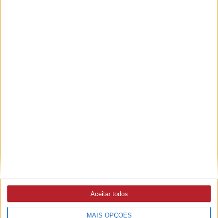
Palavras chave:
Cultura
Abrantes
Fundação Oriente
Outras notícias
ABRANTES
6/08/2026 às 20:58
Câmara entrega viaturas operacionais à PSP e à GNR para
reforçar segurança no concelho
ABRANTES
6/08/2026 às 15:58
Seis meses depois das cheias, Sasha River e Estação de
Canoagem de Alvega reabrem ao público (c/áudio e fotos)
Aceitar todos
MAIS OPÇÕES
RIBEIRA DE ALCOLOBRE