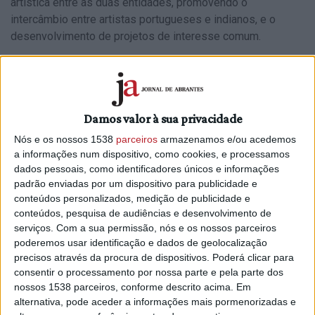
artística entre as duas entidades, promovendo o
intercâmbio entre artistas portugueses e indianos, e o
desenvolvimento de projetos de interesse comum.
O acordo estabelece a realização conjunta de eventos
culturais e artísticos, bem como a colaboração em
iniciativas que aproximem as comunidades de Portugal e
da Índia, com especial enfoque nos artistas indianos que
Damos valor à sua privacidade
participam nas atividades promovidas pela Fundação
Nós e os nossos 1538
parceiros
armazenamos e/ou acedemos
Oriente naquele país e nos artistas abrantinos interessados
a informações num dispositivo, como cookies, e processamos
em desenvolver atividades ou residências artísticas em
dados pessoais, como identificadores únicos e informações
Goa.
padrão enviadas por um dispositivo para publicidade e
conteúdos personalizados, medição de publicidade e
Na cerimónia de assinatura, o presidente da Câmara
conteúdos, pesquisa de audiências e desenvolvimento de
Municipal de Abrantes destacou a importância da parceria
serviços.
Com a sua permissão, nós e os nossos parceiros
poderemos usar identificação e dados de geolocalização
para o concelho.
precisos através da procura de dispositivos. Poderá clicar para
“É uma oportunidade. Desde o primeiro momento em que
consentir o processamento por nossa parte e pela parte dos
nossos 1538 parceiros, conforme descrito acima. Em
percebemos a intenção deste protocolo, ficámos muito
alternativa, pode aceder a informações mais pormenorizadas e
sensibilizados com o processo”, afirmou o autarca.