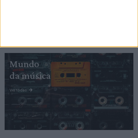
PUB
Mundo
da música
Ver todas