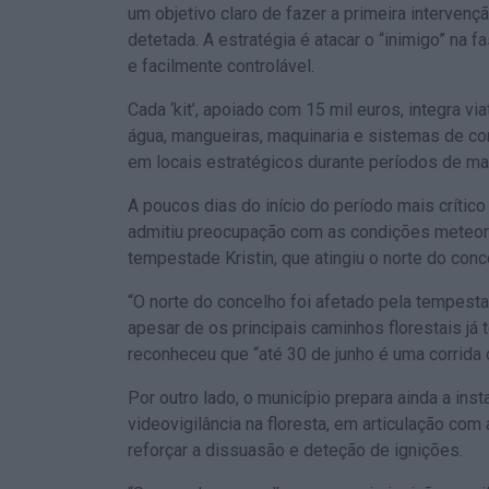
um objetivo claro de fazer a primeira intervenç
detetada. A estratégia é atacar o “inimigo” na
e facilmente controlável.
Cada ‘kit’, apoiado com 15 mil euros, integra v
água, mangueiras, maquinaria e sistemas de c
em locais estratégicos durante períodos de mai
A poucos dias do início do período mais crític
admitiu preocupação com as condições meteor
tempestade Kristin, que atingiu o norte do conce
“O norte do concelho foi afetado pela tempest
apesar de os principais caminhos florestais já
reconheceu que “até 30 de junho é uma corrida 
Por outro lado, o município prepara ainda a in
videovigilância na floresta, em articulação com 
reforçar a dissuasão e deteção de ignições.