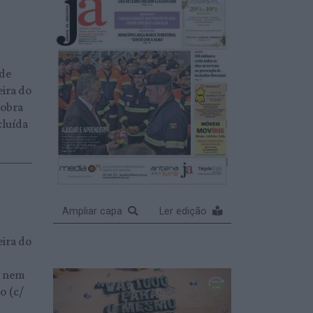
nde
eira do
 obra
cluída
Ampliar capa
Ler edição
eira do
A nem
o (c/