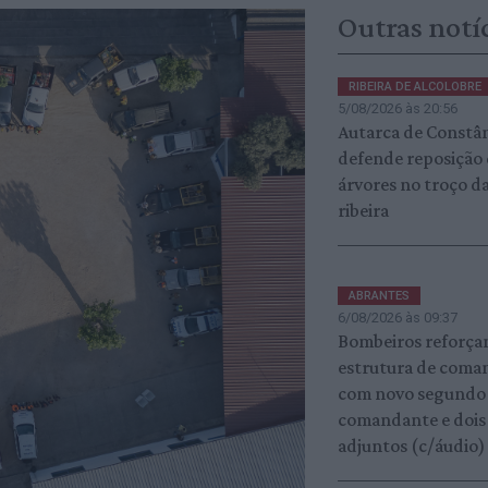
Outras notí
RIBEIRA DE ALCOLOBRE
5/08/2026 às 20:56
Autarca de Constâ
defende reposição
árvores no troço d
ribeira
ABRANTES
6/08/2026 às 09:37
Bombeiros reforç
estrutura de coma
com novo segundo
comandante e dois
adjuntos (c/áudio)