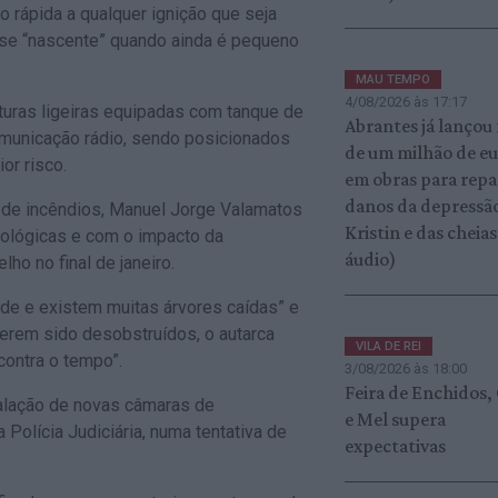
ão rápida a qualquer ignição que seja
 fase “nascente” quando ainda é pequeno
MAU TEMPO
4/08/2026 às 17:17
iaturas ligeiras equipadas com tanque de
Abrantes já lançou
omunicação rádio, sendo posicionados
de um milhão de e
or risco.
em obras para repa
danos da depressã
o de incêndios, Manuel Jorge Valamatos
Kristin e das cheias
ológicas e com o impacto da
áudio)
lho no final de janeiro.
ade e existem muitas árvores caídas” e
 terem sido desobstruídos, o autarca
VILA DE REI
contra o tempo”.
3/08/2026 às 18:00
Feira de Enchidos,
stalação de novas câmaras de
e Mel supera
a Polícia Judiciária, numa tentativa de
expectativas