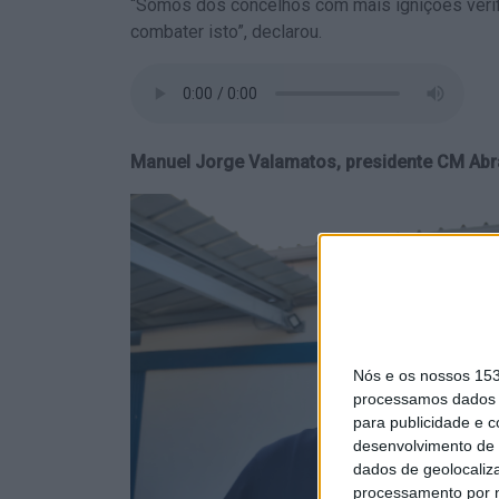
“Somos dos concelhos com mais ignições verif
combater isto”, declarou.
Manuel Jorge Valamatos, presidente CM Abr
Nós e os nossos 15
processamos dados p
para publicidade e 
desenvolvimento de 
dados de geolocaliza
processamento por n