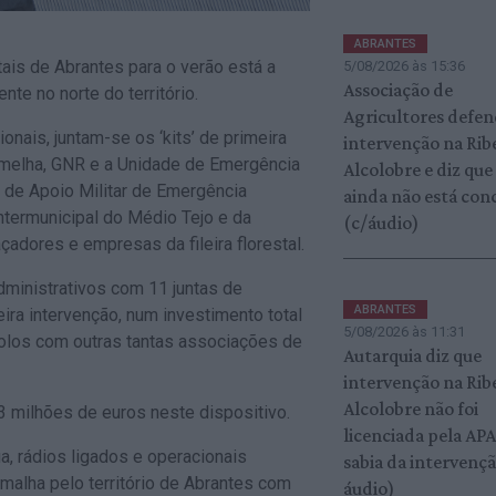
ABRANTES
ais de Abrantes para o verão está a
5/08/2026 às 15:36
Associação de
te no norte do território.
Agricultores defe
nais, juntam-se os ‘kits’ de primeira
intervenção na Rib
ermelha, GNR e a Unidade de Emergência
Alcolobre e diz que
 de Apoio Militar de Emergência
ainda não está con
termunicipal do Médio Tejo e da
(c/áudio)
adores e empresas da fileira florestal.
dministrativos com 11 juntas de
ABRANTES
eira intervenção, num investimento total
5/08/2026 às 11:31
colos com outras tantas associações de
Autarquia diz que
intervenção na Rib
Alcolobre não foi
,3 milhões de euros neste dispositivo.
licenciada pela AP
, rádios ligados e operacionais
sabia da intervençã
malha pelo território de Abrantes com
áudio)