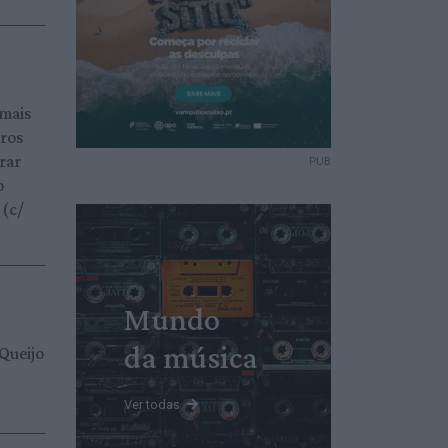
 mais
uros
rar
PUB
o
 (c/
Mundo
da música
 Queijo
Ver todas