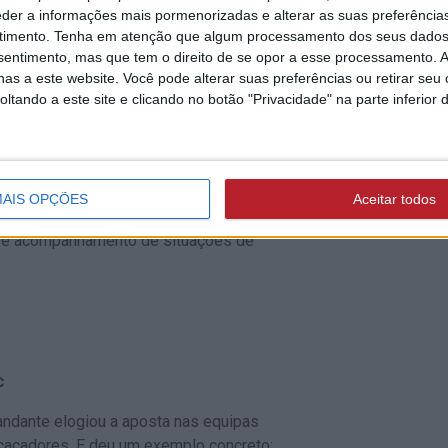
eder a informações mais pormenorizadas e alterar as suas preferência
timento.
Tenha em atenção que algum processamento dos seus dados
nsentimento, mas que tem o direito de se opor a esse processamento. A
as a este website. Você pode alterar suas preferências ou retirar seu
tando a este site e clicando no botão "Privacidade" na parte inferior 
e Proteção Civil do Médio Tejo, João
riga a “ter meios espalhados pelo
a ignição.
AIS OPÇÕES
Aceitar todos
não apenas uma primeira intervenção
o e acompanhamento de situações de
C
ndante elogiou a aposta nas equipas
 caçadores. E deu um exemplo concreto: