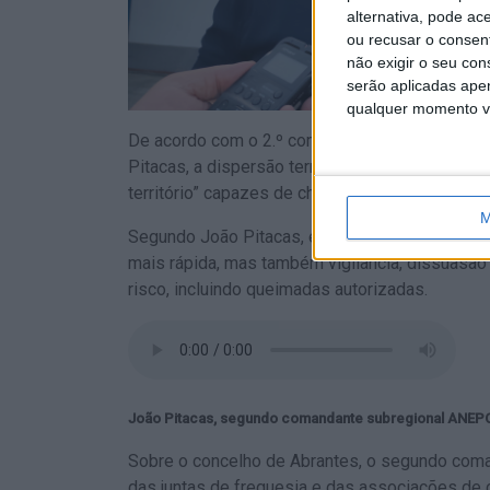
alternativa, pode ac
ou recusar o consen
não exigir o seu co
serão aplicadas apen
qualquer momento vol
De acordo com o 2.º comandante sub-regional d
Pitacas, a dispersão territorial do concelho ob
território” capazes de chegar rapidamente a um
M
Segundo João Pitacas, estes meios permitem 
mais rápida, mas também vigilância, dissuasã
risco, incluindo queimadas autorizadas.
João Pitacas, segundo comandante subregional ANEP
Sobre o concelho de Abrantes, o segundo coma
das juntas de freguesia e das associações de