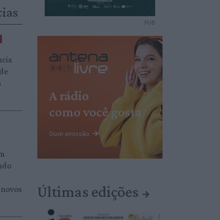
cias
PUB
ncia
 de
a
A rádio
como você gosta
Ouvir emissão
am
ndo
Últimas edições
 novos