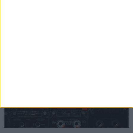
PUB
Mundo
da música
Ver todas