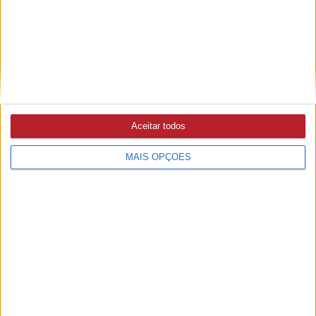
5/08/2026 às 15:36
Associação de Agricultores defende intervenção na
Ribeira do Alcolobre e diz que obra ainda não está
concluída (c/áudio)
Aceitar todos
MAIS OPÇÕES
PUB