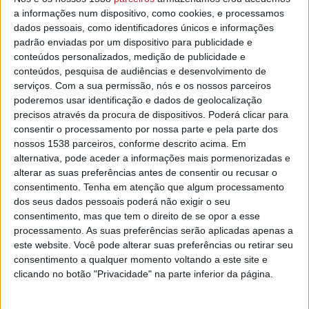
a informações num dispositivo, como cookies, e processamos
A animação musical vai estar a cargo de Luís Represas, HMB,
dados pessoais, como identificadores únicos e informações
Fernando Pereira, Alma de Coimbra e Handmade, lê-se na nota
padrão enviadas por um dispositivo para publicidade e
de imprensa do Município.
conteúdos personalizados, medição de publicidade e
conteúdos, pesquisa de audiências e desenvolvimento de
O primeiro dia do certame, 28 de junho, vai contar com os
serviços.
Com a sua permissão, nós e os nossos parceiros
Handmade, “uma banda que tem como característica principal,
poderemos usar identificação e dados de geolocalização
precisos através da procura de dispositivos. Poderá clicar para
a conversão de temas conhecidos, na sua maioria de raízes
consentir o processamento por nossa parte e pela parte dos
tradicionais e populares portuguesa, com arranjos únicos que
nossos 1538 parceiros, conforme descrito acima. Em
criam uma sonoridade muito própria, fundindo géneros como o
alternativa, pode aceder a informações mais pormenorizadas e
rock com o tradicional ou do tribal à eletrónica”.
alterar as suas preferências antes de consentir ou recusar o
consentimento.
Tenha em atenção que algum processamento
Alma de Coimbra sobe ao palco no dia 29 de junho. Trata-se de
dos seus dados pessoais poderá não exigir o seu
um grupo de antigos alunos da Universidade de Coimbra “que
consentimento, mas que tem o direito de se opor a esse
processamento. As suas preferências serão aplicadas apenas a
encontraram na música um espaço agregador e propiciador do
este website. Você pode alterar suas preferências ou retirar seu
cultivo dos ideais que pautaram os seus anos de vida
consentimento a qualquer momento voltando a este site e
académica”. São cerca de trinta e cinco vozes masculinas num
clicando no botão "Privacidade" na parte inferior da página.
concerto que integra uma atuação de guitarras/fado.